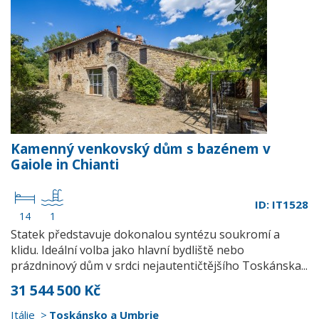
Kamenný venkovský dům s bazénem v
Gaiole in Chianti
ID: IT1528
14
1
Statek představuje dokonalou syntézu soukromí a
klidu. Ideální volba jako hlavní bydliště nebo
prázdninový dům v srdci nejautentičtějšího Toskánska...
31 544 500 Kč
Itálie
Toskánsko a Umbrie