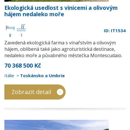
Ekologická usedlost s vinicemi a olivovým
hájem nedaleko moře
ID: IT1534
8
1
Zavedená ekologická farma s vinařstvím a olivovým
hájem, oblíbená také jako agroturistická destinace,
nedaleko moře a půvabného městečka Montescudaio.
70 368 500 Kč
Itálie
Toskánsko a Umbrie
Zobrazit detail