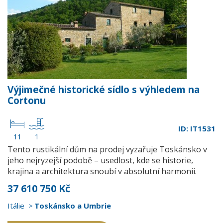
Výjimečné historické sídlo s výhledem na
Cortonu
ID: IT1531
11
1
Tento rustikální dům na prodej vyzařuje Toskánsko v
jeho nejryzejší podobě – usedlost, kde se historie,
krajina a architektura snoubí v absolutní harmonii.
37 610 750 Kč
Itálie
Toskánsko a Umbrie