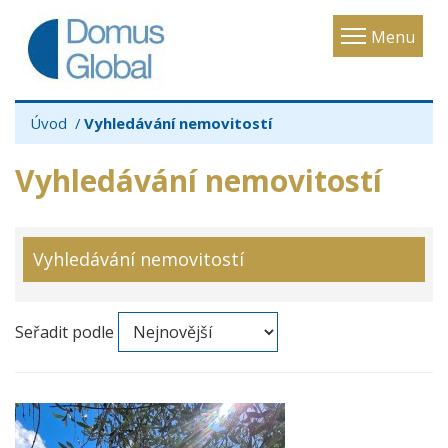
Toggle
Menu
navigatio
Úvod
Vyhledávání nemovitostí
Vyhledávání nemovitostí
Vyhledávání nemovitostí
Seřadit podle