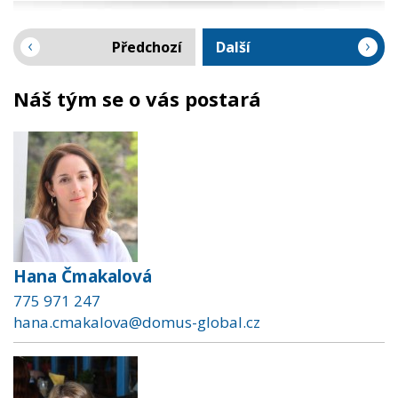
Předchozí
Další
Náš tým se o vás postará
Hana Čmakalová
775 971 247
hana.cmakalova@domus-global.cz