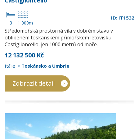
Castiglioncello
ID: IT1532
3
1 000m
Středomořská prostorná vila v dobrém stavu v
oblíbeném toskánském přímořském letovisku
Castiglioncello, jen 1000 metrů od moře...
12 132 500 Kč
Itálie
Toskánsko a Umbrie
Zobrazit detail