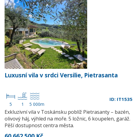
Luxusní vila v srdci Versilie, Pietrasanta
ID: IT1535
5
1
5 000m
Exkluzivní vila v Toskánsku poblíž Pietrasanty – bazén,
olivový háj, výhled na moře. 5 ložnic, 6 koupelen, garáž.
Pěší dostupnost centra města.
60 662 500 Kč