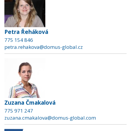
Petra Řeháková
775 154 846
petra.rehakova@domus-global.cz
Zuzana Čmakalová
775 971 247
zuzana.cmakalova@domus-global.com