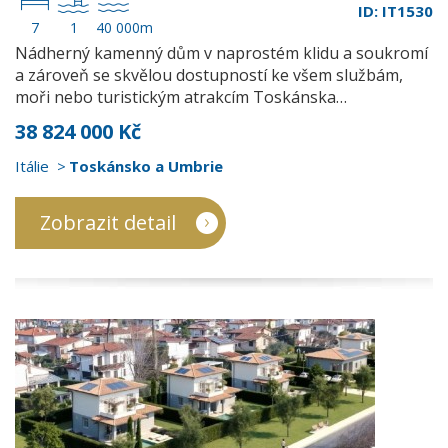
ID: IT1530
7
1
40 000m
Nádherný kamenný dům v naprostém klidu a soukromí
a zároveň se skvělou dostupností ke všem službám,
moři nebo turistickým atrakcím Toskánska…
38 824 000 Kč
Itálie
Toskánsko a Umbrie
Zobrazit detail