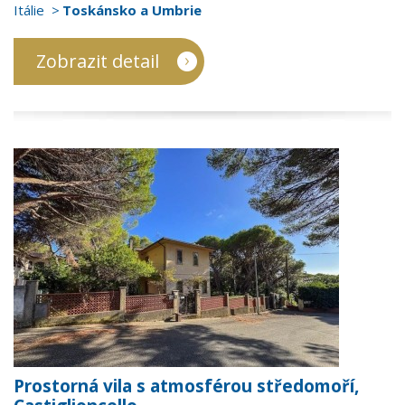
Itálie
Toskánsko a Umbrie
Zobrazit detail
Prostorná vila s atmosférou středomoří,