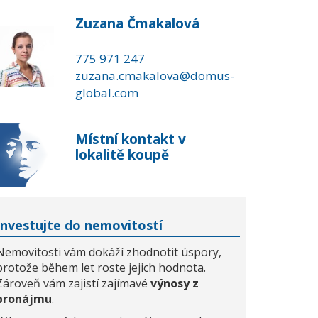
Zuzana Čmakalová
775 971 247
zuzana.cmakalova@domus-
global.com
Místní kontakt v
lokalitě koupě
Investujte do nemovitostí
Nemovitosti vám dokáží zhodnotit úspory,
protože během let roste jejich hodnota.
Zároveň vám zajistí zajímavé
výnosy z
pronájmu
.