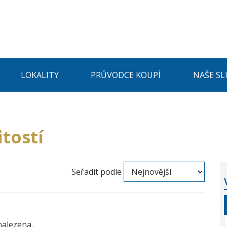
LOKALITY
PRŮVODCE KOUPÍ
NAŠE SL
tostí
Seřadit podle
nalezena.