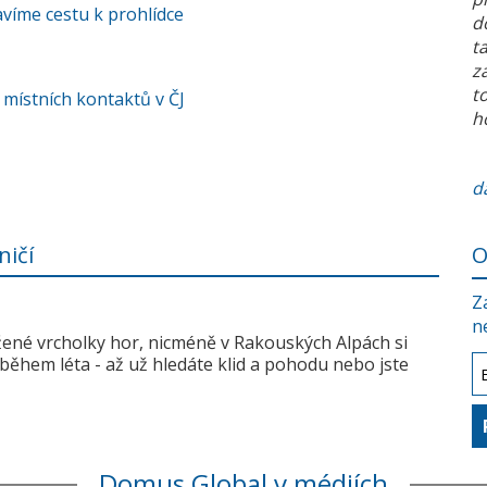
víme cestu k prohlídce
d
t
z
t
 místních kontaktů v ČJ
h
da
ničí
O
Z
n
žené vrcholky hor, nicméně v Rakouských Alpách si
během léta - až už hledáte klid a pohodu nebo jste
Domus Global v médiích