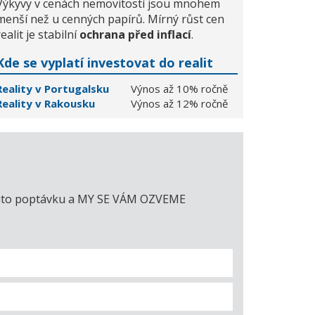
Výkyvy v cenách nemovitostí jsou mnohem
menší než u cenných papírů. Mírný růst cen
realit je stabilní
ochrana před inflací
.
Kde se vyplatí investovat do realit
Reality v Portugalsku
Výnos až 10% ročně
Reality v Rakousku
Výnos až 12% ročně
e tuto poptávku a MY SE VÁM OZVEME