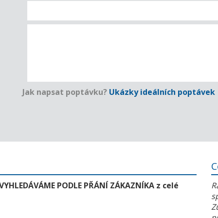
Jak napsat poptávku?
Ukázky ideálních poptávek
C
 VYHLEDÁVÁME PODLE PŘÁNÍ ZÁKAZNÍKA z celé
R
s
Z
p