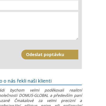
o o nás řekli naši klienti
ádi bychom velmi poděkovali realitní
polečnosti DOMUS-GLOBAL a především paní
uzaně Čmakalové za velmi precizní a
rofesionální přístup nejen při pořizování