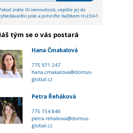
Pokud znáte ID nemovitosti, vepište jej do
vyhledávacího pole a potvrďte tlačítkem HLEDAT.
áš tým se o vás postará
Hana Čmakalová
775 971 247
hana.cmakalova@domus-
global.cz
Petra Řeháková
775 154 846
petra.rehakova@domus-
global.cz