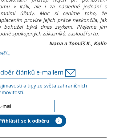
omu v Itálii, ale i za následné jednání s
amními úřady. Moc si ceníme toho, že
aplacením provize jejich práce neskončila, jak
o bohužel bývá dnes zvykem. Přejeme jim
odně spokojených zákazníků, zaslouží si to.
Ivana a Tomáš K., Kolín
lší...
dběr článků e-mailem
ajímavosti a tipy ze světa zahraničních
emovitostí.