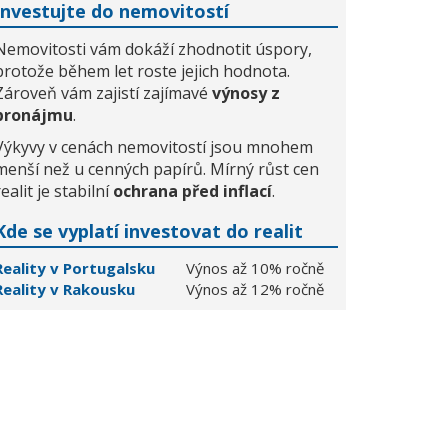
Investujte do nemovitostí
Nemovitosti vám dokáží zhodnotit úspory,
protože během let roste jejich hodnota.
Zároveň vám zajistí zajímavé
výnosy z
pronájmu
.
Výkyvy v cenách nemovitostí jsou mnohem
menší než u cenných papírů. Mírný růst cen
realit je stabilní
ochrana před inflací
.
Kde se vyplatí investovat do realit
Reality v Portugalsku
Výnos až 10% ročně
Reality v Rakousku
Výnos až 12% ročně