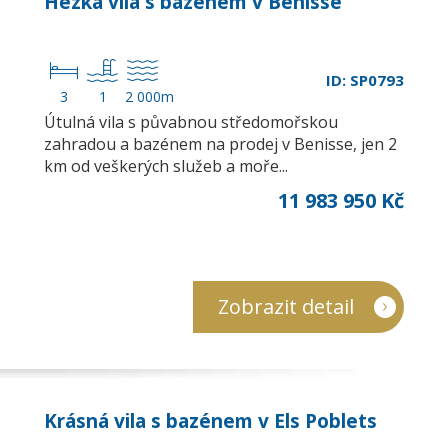
Hezká vila s bazénem v Benisse
ID: SP0793
3
1
2 000m
Útulná vila s půvabnou středomořskou
zahradou a bazénem na prodej v Benisse, jen 2
km od veškerých služeb a moře...
11 983 950 Kč
Zobrazit detail
Krásná vila s bazénem v Els Poblets