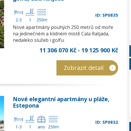
ID: SP0835
2-3
1
250m
Nové apartmány pouhých 250 metrů od moře
na jedinečném a klidném místě Cala Ratjada,
nedaleko služeb i golfu.
11 306 070 Kč - 19 125 900 Kč
Zobrazit detail
Nové elegantní apartmány u pláže,
Estepona
ID: SP0832
1-3
1
ano
250m