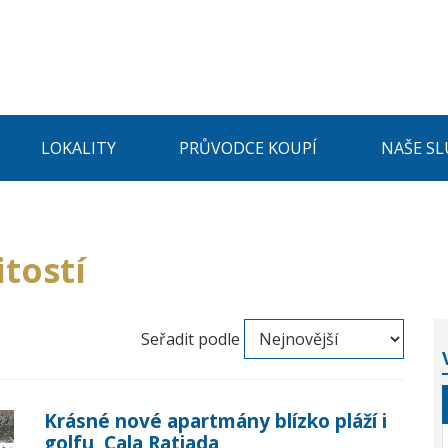
LOKALITY
PRŮVODCE KOUPÍ
NAŠE SL
tostí
Seřadit podle
Krásné nové apartmány blízko pláží i
golfu, Cala Ratjada