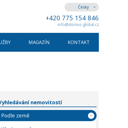
Česky
+420 775 154 846
info@domus-global.cz
UŽBY
MAGAZÍN
KONTAKT
Vyhledávání nemovitostí
Podle země