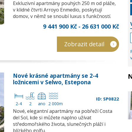
Exkluzivní apartmány pouhých 250 m od pláže,
v klidné čtvrti Arroyo Enmedio, poskytují
domov, v němž se snoubí luxus s funkčností.
9 441 900 Kč - 26 631 000 Kč
Zobrazit detail
N
Nové krásné apartmány se 2-4
ložnicemi v Selwo, Estepona
ID: SP0822
2-4
2
ano
2 000m
Nové, elegantní apartmány na pobřeží Costa
del Sol, kde si můžete naplno užívat
středomořského života, slunečných pláží i
blízkého golfu.