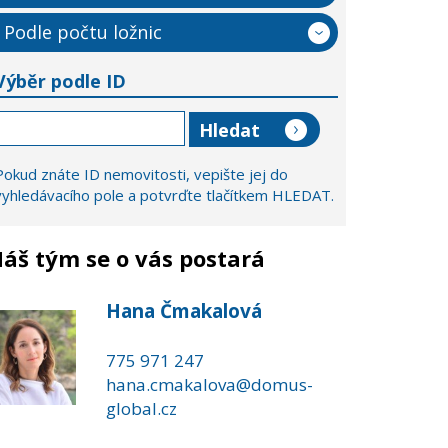
Podle počtu ložnic
Výběr podle ID
Pokud znáte ID nemovitosti, vepište jej do
vyhledávacího pole a potvrďte tlačítkem HLEDAT.
áš tým se o vás postará
Hana Čmakalová
775 971 247
hana.cmakalova@domus-
global.cz