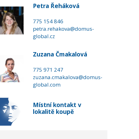
Petra Řeháková
775 154 846
petra.rehakova@domus-
global.cz
Zuzana Čmakalová
775 971 247
zuzana.cmakalova@domus-
global.com
Místní kontakt v
lokalitě koupě