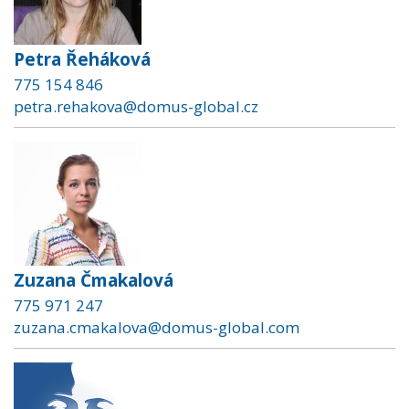
Petra Řeháková
775 154 846
petra.rehakova@domus-global.cz
Zuzana Čmakalová
775 971 247
zuzana.cmakalova@domus-global.com