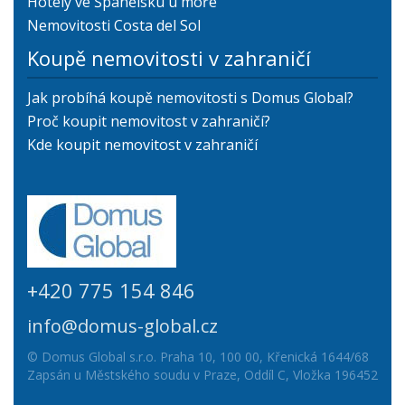
Hotely ve Španělsku u moře
Nemovitosti Costa del Sol
Koupě nemovitosti v zahraničí
Jak probíhá koupě nemovitosti s Domus Global?
Proč koupit nemovitost v zahraničí?
Kde koupit nemovitost v zahraničí
+420 775 154 846
info@domus-global.cz
© Domus Global s.r.o. Praha 10, 100 00, Křenická 1644/68
Zapsán u Městského soudu v Praze, Oddíl C, Vložka 196452