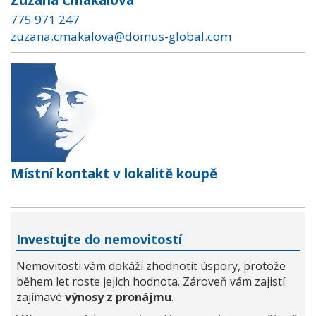
Zuzana Čmakalová
775 971 247
zuzana.cmakalova@domus-global.com
Místní kontakt v lokalitě koupě
Investujte do nemovitostí
Nemovitosti vám dokáží zhodnotit úspory, protože
během let roste jejich hodnota. Zároveň vám zajistí
zajímavé
výnosy z pronájmu
.