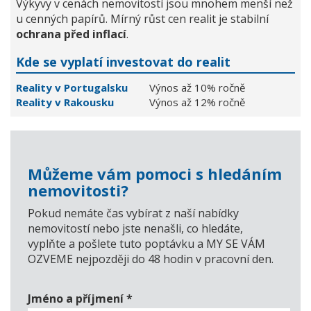
Výkyvy v cenách nemovitostí jsou mnohem menší než
u cenných papírů. Mírný růst cen realit je stabilní
ochrana před inflací
.
Kde se vyplatí investovat do realit
Reality v Portugalsku
Výnos až 10% ročně
Reality v Rakousku
Výnos až 12% ročně
Můžeme vám pomoci s hledáním
nemovitosti?
Pokud nemáte čas vybírat z naší nabídky
nemovitostí nebo jste nenašli, co hledáte,
vyplňte a pošlete tuto poptávku a MY SE VÁM
OZVEME nejpozději do 48 hodin v pracovní den.
Jméno a příjmení
*