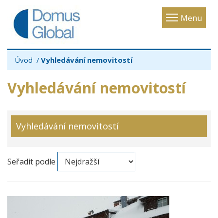
Toggle
Menu
navigatio
Úvod
Vyhledávání nemovitostí
Vyhledávání nemovitostí
Vyhledávání nemovitostí
Seřadit podle