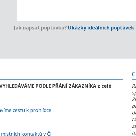
Jak napsat poptávku?
Ukázky ideálních poptávek
C
 VYHLEDÁVÁME PODLE PŘÁNÍ ZÁKAZNÍKA z celé
R
s
Z
p
víme cestu k prohlídce
d
t
z
t
 místních kontaktů v ČJ