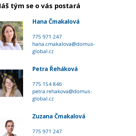
áš tým se o vás postará
Hana Čmakalová
775 971 247
hana.cmakalova@domus-
global.cz
Petra Řeháková
775 154 846
petra.rehakova@domus-
global.cz
Zuzana Čmakalová
775 971 247