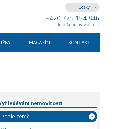
Česky
+420 775 154 846
info@domus-global.cz
UŽBY
MAGAZÍN
KONTAKT
Vyhledávání nemovitostí
Podle země