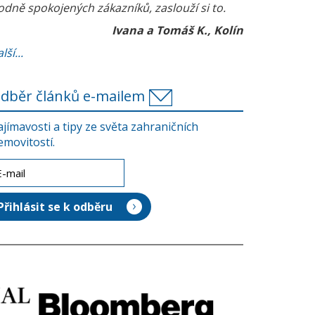
odně spokojených zákazníků, zaslouží si to.
Ivana a Tomáš K., Kolín
lší...
dběr článků e-mailem
ajímavosti a tipy ze světa zahraničních
emovitostí.