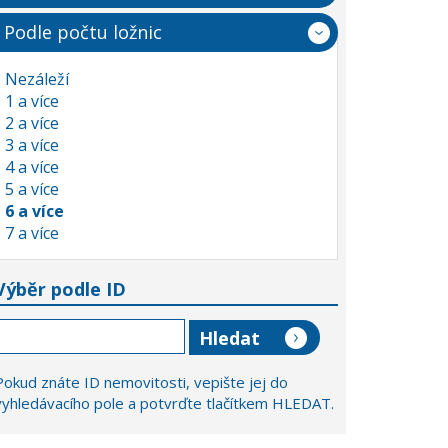
Podle počtu ložnic
Nezáleží
1 a více
2 a více
3 a více
4 a více
5 a více
6 a více
7 a více
Výběr podle ID
Pokud znáte ID nemovitosti, vepište jej do
vyhledávacího pole a potvrďte tlačítkem HLEDAT.