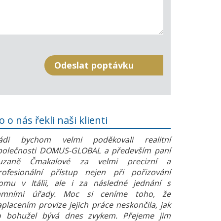
o o nás řekli naši klienti
ádi bychom velmi poděkovali realitní
polečnosti DOMUS-GLOBAL a především paní
uzaně Čmakalové za velmi precizní a
rofesionální přístup nejen při pořizování
omu v Itálii, ale i za následné jednání s
amními úřady. Moc si ceníme toho, že
aplacením provize jejich práce neskončila, jak
o bohužel bývá dnes zvykem. Přejeme jim