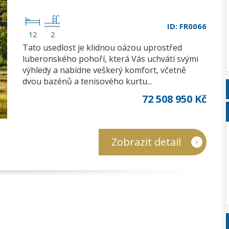
ID: FR0066
12
2
Tato usedlost je klidnou oázou uprostřed
luberonského pohoří, která Vás uchvátí svými
výhledy a nabídne veškerý komfort, včetně
dvou bazénů a tenisového kurtu...
72 508 950 Kč
Zobrazit detail