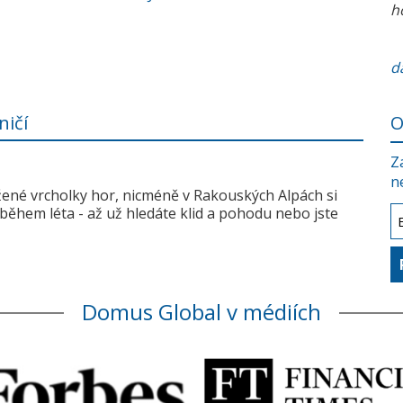
h
da
ničí
O
Z
n
žené vrcholky hor, nicméně v Rakouských Alpách si
během léta - až už hledáte klid a pohodu nebo jste
Domus Global v médiích