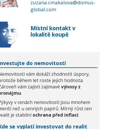
zuzana.cmakalova@domus-
global.com
Místní kontakt v
lokalitě koupě
Investujte do nemovitostí
Nemovitosti vám dokáží zhodnotit úspory,
protože během let roste jejich hodnota.
Zároveň vám zajistí zajímavé
výnosy z
pronájmu
.
Výkyvy v cenách nemovitostí jsou mnohem
menší než u cenných papírů. Mírný růst cen
realit je stabilní
ochrana před inflací
.
Kde se vyplatí investovat do realit