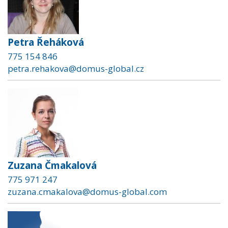
Petra Řeháková
775 154 846
petra.rehakova@domus-global.cz
Zuzana Čmakalová
775 971 247
zuzana.cmakalova@domus-global.com