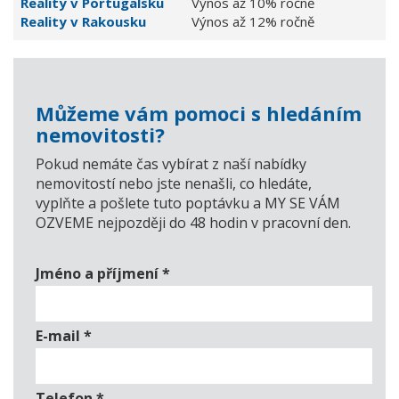
Reality v Portugalsku
Výnos až 10% ročně
Reality v Rakousku
Výnos až 12% ročně
Můžeme vám pomoci s hledáním
nemovitosti?
Pokud nemáte čas vybírat z naší nabídky
nemovitostí nebo jste nenašli, co hledáte,
vyplňte a pošlete tuto poptávku a MY SE VÁM
OZVEME nejpozději do 48 hodin v pracovní den.
Jméno a příjmení
*
E-mail
*
Telefon
*