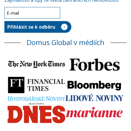
Zajímavosti a tipy ze světa zahraničních nemovitostí.
Domus Global v médiích