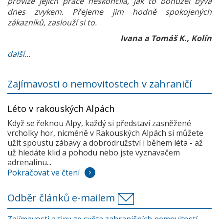
provize jejich práce neskončila, jak to bohužel bývá
dnes zvykem. Přejeme jim hodně spokojených
zákazníků, zaslouží si to.
Ivana a Tomáš K., Kolín
další...
Zajímavosti o nemovitostech v zahraničí
Léto v rakouských Alpách
Když se řeknou Alpy, každý si představí zasněžené
vrcholky hor, nicméně v Rakouských Alpách si můžete
užít spoustu zábavy a dobrodružství i během léta - až
už hledáte klid a pohodu nebo jste vyznavačem
adrenalinu...
Pokračovat ve čtení
Odběr článků e-mailem