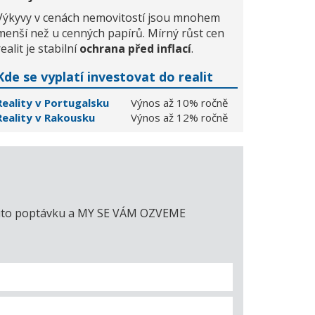
Výkyvy v cenách nemovitostí jsou mnohem
menší než u cenných papírů. Mírný růst cen
realit je stabilní
ochrana před inflací
.
Kde se vyplatí investovat do realit
Reality v Portugalsku
Výnos až 10% ročně
Reality v Rakousku
Výnos až 12% ročně
e tuto poptávku a MY SE VÁM OZVEME