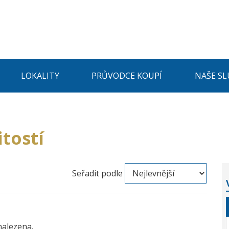
LOKALITY
PRŮVODCE KOUPÍ
NAŠE SL
tostí
Seřadit podle
nalezena.