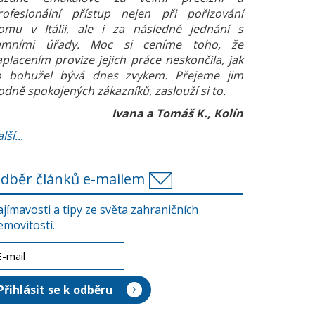
rofesionální přístup nejen při pořizování
omu v Itálii, ale i za následné jednání s
amními úřady. Moc si ceníme toho, že
aplacením provize jejich práce neskončila, jak
o bohužel bývá dnes zvykem. Přejeme jim
odně spokojených zákazníků, zaslouží si to.
Ivana a Tomáš K., Kolín
lší...
dběr článků e-mailem
ajímavosti a tipy ze světa zahraničních
emovitostí.