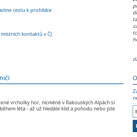
p
víme cestu k prohlídce
d
t
z
t
 místních kontaktů v ČJ
h
da
ničí
O
Z
n
žené vrcholky hor, nicméně v Rakouských Alpách si
během léta - až už hledáte klid a pohodu nebo jste