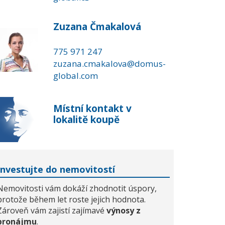
Zuzana Čmakalová
775 971 247
zuzana.cmakalova@domus-
global.com
Místní kontakt v
lokalitě koupě
Investujte do nemovitostí
Nemovitosti vám dokáží zhodnotit úspory,
protože během let roste jejich hodnota.
Zároveň vám zajistí zajímavé
výnosy z
pronájmu
.