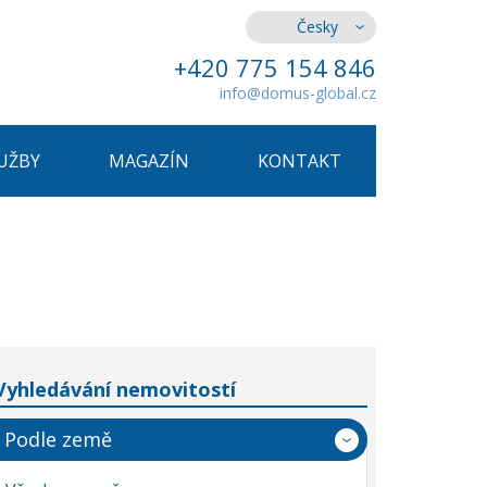
Česky
+420 775 154 846
info@domus-global.cz
UŽBY
MAGAZÍN
KONTAKT
Vyhledávání nemovitostí
Podle země