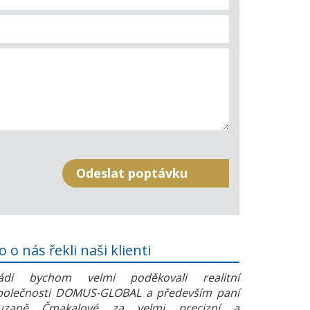
o o nás řekli naši klienti
ádi bychom velmi poděkovali realitní
polečnosti DOMUS-GLOBAL a především paní
uzaně Čmakalové za velmi precizní a