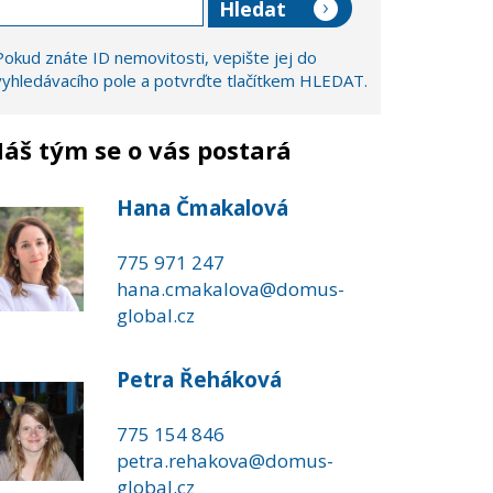
Pokud znáte ID nemovitosti, vepište jej do
vyhledávacího pole a potvrďte tlačítkem HLEDAT.
áš tým se o vás postará
Hana Čmakalová
775 971 247
hana.cmakalova@domus-
global.cz
Petra Řeháková
775 154 846
petra.rehakova@domus-
global.cz