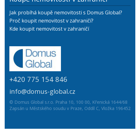
Jak probíhá koupě nemovitosti s Domus Global?
Proč koupit nemovitost v zahraničí?
Kde koupit nemovitost v zahraničí
+420 775 154 846
info@domus-global.cz
© Domus Global s.r.o. Praha 10, 100 00, Křenická 1644/68
Zapsán u Městského soudu v Praze, Oddíl C, Vložka 196452