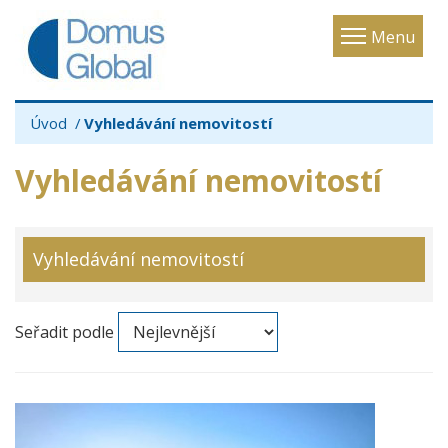
Toggle
Menu
navigatio
Úvod
Vyhledávání nemovitostí
Vyhledávání nemovitostí
Vyhledávání nemovitostí
Seřadit podle