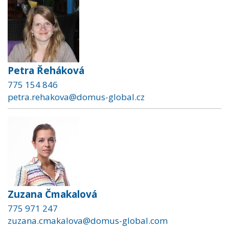
Petra Řeháková
775 154 846
petra.rehakova@domus-global.cz
Zuzana Čmakalová
775 971 247
zuzana.cmakalova@domus-global.com