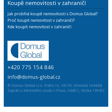
Koupě nemovitosti v zahraničí
Jak probíhá koupě nemovitosti s Domus Global?
Proč koupit nemovitost v zahraničí?
Kde koupit nemovitost v zahraničí
+420 775 154 846
info@domus-global.cz
© Domus Global s.r.o. Praha 10, 100 00, Křenická 1644/68
Zapsán u Městského soudu v Praze, Oddíl C, Vložka 196452