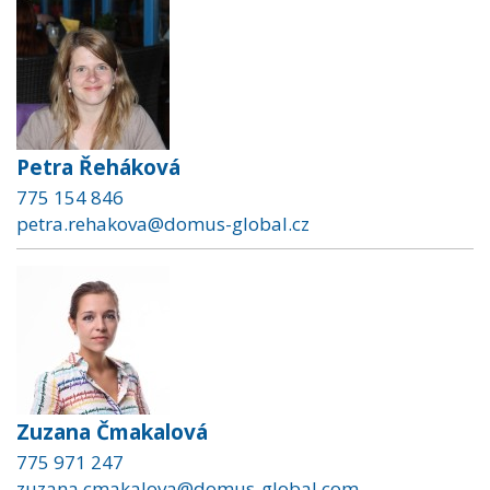
Petra Řeháková
775 154 846
petra.rehakova@domus-global.cz
Zuzana Čmakalová
775 971 247
zuzana.cmakalova@domus-global.com