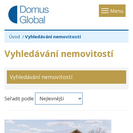
Toggle
Menu
navigatio
Úvod
Vyhledávání nemovitostí
Vyhledávání nemovitostí
Vyhledávání nemovitostí
Seřadit podle