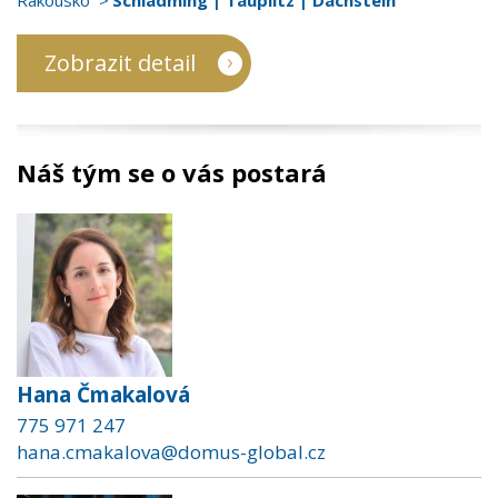
Rakousko
Schladming | Tauplitz | Dachstein
Zobrazit detail
Náš tým se o vás postará
Hana Čmakalová
775 971 247
hana.cmakalova@domus-global.cz