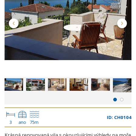
ID: CH0104
3
ano
75m
Krásná renovovaná vila s okouzlujícími výhledy na moře