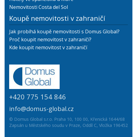
Nemovitosti Costa del Sol
Koupě nemovitosti v zahraničí
Jak probíhá koupě nemovitosti s Domus Global?
Proč koupit nemovitost v zahraničí?
Kde koupit nemovitost v zahraničí
+420 775 154 846
info@domus-global.cz
© Domus Global s.r.o. Praha 10, 100 00, Křenická 1644/68
Zapsán u Městského soudu v Praze, Oddíl C, Vložka 196452