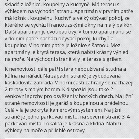
skládá z ložnice, koupelny a kuchyně. Má terasu s
výhledem na východní stranu. Apartmán v prvním patře
má ložnici, koupelnu, kuchyň a velký obývací pokoj, ze
kterého se vychází francouzskými okny na malý balkón.
Další apartmán je dvoupatrový. V tomto apartmánu se
v dolním patře nachází obývací pokoj, kuchyň a
koupelna. V horním patře je ložnice s šatnou. Mezi
apartmány je krytá terasa, která nabízí krásný výhled
na moře. Na východní straně vily je terasa s grilem.
K nemovitosti dále patří stará nepoužívaná studna a
kůlna na nářadí. Na západní straně je vybudovaná
kaskádovitá zahrada. V horní části zahrady se nacházejí
2 terasy s malým barem. K dispozici jsou také 2
venkovní sprchy pro osvěžení v horkých dnech. Na jižní
straně nemovitosti je garáž s koupelnou a prádelnou.
Celá vila je pokryta kamerovým systémem. Na jižní
straně je jedno parkovací místo, na severní straně 3-4
parkovací místa. Lokalita je krásná a klidná. Nabízí
výhledy na moře a přilehlé ostrovy.