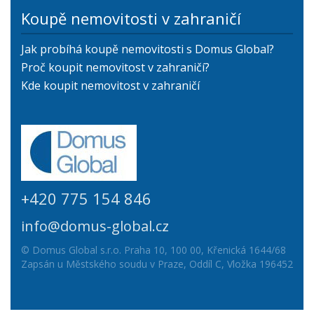
Koupě nemovitosti v zahraničí
Jak probíhá koupě nemovitosti s Domus Global?
Proč koupit nemovitost v zahraničí?
Kde koupit nemovitost v zahraničí
+420 775 154 846
info@domus-global.cz
© Domus Global s.r.o. Praha 10, 100 00, Křenická 1644/68
Zapsán u Městského soudu v Praze, Oddíl C, Vložka 196452