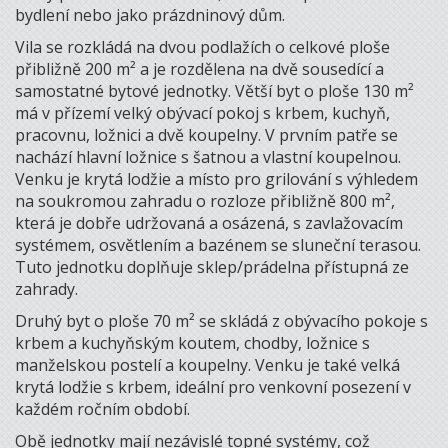
bydlení nebo jako prázdninový dům.
Vila se rozkládá na dvou podlažích o celkové ploše
přibližně 200 m² a je rozdělena na dvě sousedící a
samostatné bytové jednotky. Větší byt o ploše 130 m²
má v přízemí velký obývací pokoj s krbem, kuchyň,
pracovnu, ložnici a dvě koupelny. V prvním patře se
nachází hlavní ložnice s šatnou a vlastní koupelnou.
Venku je krytá lodžie a místo pro grilování s výhledem
na soukromou zahradu o rozloze přibližně 800 m²,
která je dobře udržovaná a osázená, s zavlažovacím
systémem, osvětlením a bazénem se sluneční terasou.
Tuto jednotku doplňuje sklep/prádelna přístupná ze
zahrady.
Druhý byt o ploše 70 m² se skládá z obývacího pokoje s
krbem a kuchyňským koutem, chodby, ložnice s
manželskou postelí a koupelny. Venku je také velká
krytá lodžie s krbem, ideální pro venkovní posezení v
každém ročním období.
Obě jednotky mají nezávislé topné systémy, což