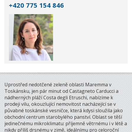
+420 775 154 846
Uprostřed nedotčené zeleně oblasti Maremma v
Toskánsku, jen pár minut od Castagneto Carducci a
nádherných pláží Costa degli Etruschi, nabízíme k
prodeji vilu, okouzlující nemovitost nacházející se v
půvabné toskánské vesničce, která kdysi sloužila jako
obchodní centrum starobylého panství. Oblast se těší
jedinečnému mikroklimatu: příjemně větrnému i v létě a
nikdy příliš drsnému v zimě, ideálnímu pro celoroční