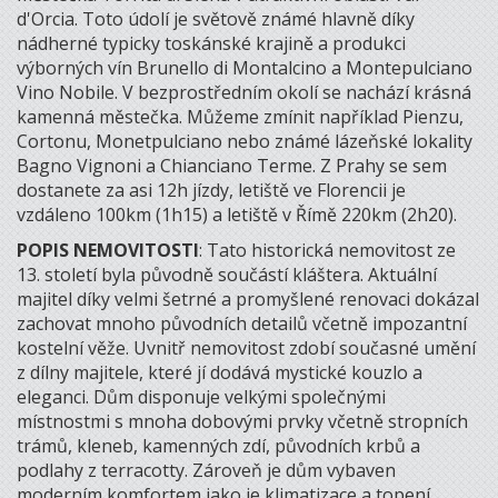
d'Orcia. Toto údolí je světově známé hlavně díky
nádherné typicky toskánské krajině a produkci
výborných vín Brunello di Montalcino a Montepulciano
Vino Nobile. V bezprostředním okolí se nachází krásná
kamenná městečka. Můžeme zmínit například Pienzu,
Cortonu, Monetpulciano nebo známé lázeňské lokality
Bagno Vignoni a Chianciano Terme. Z Prahy se sem
dostanete za asi 12h jízdy, letiště ve Florencii je
vzdáleno 100km (1h15) a letiště v Římě 220km (2h20).
POPIS NEMOVITOSTI
: Tato historická nemovitost ze
13. století byla původně součástí kláštera. Aktuální
majitel díky velmi šetrné a promyšlené renovaci dokázal
zachovat mnoho původních detailů včetně impozantní
kostelní věže. Uvnitř nemovitost zdobí současné umění
z dílny majitele, které jí dodává mystické kouzlo a
eleganci. Dům disponuje velkými společnými
místnostmi s mnoha dobovými prvky včetně stropních
trámů, kleneb, kamenných zdí, původních krbů a
podlahy z terracotty. Zároveň je dům vybaven
moderním komfortem jako je klimatizace a topení.