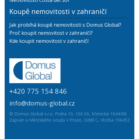
Nemovitosti Costa del Sol
Koupě nemovitosti v zahraničí
Jak probíhá koupě nemovitosti s Domus Global?
Proč koupit nemovitost v zahraničí?
Kde koupit nemovitost v zahraničí
+420 775 154 846
info@domus-global.cz
© Domus Global s.r.o. Praha 10, 100 00, Křenická 1644/68
Zapsán u Městského soudu v Praze, Oddíl C, Vložka 196452