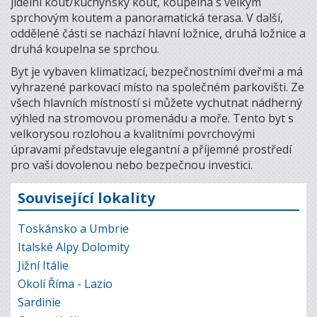
jídelní kout/kuchyňský kout, koupelna s velkým
sprchovým koutem a panoramatická terasa. V další,
oddělené části se nachází hlavní ložnice, druhá ložnice a
druhá koupelna se sprchou.
Byt je vybaven klimatizací, bezpečnostními dveřmi a má
vyhrazené parkovací místo na společném parkovišti. Ze
všech hlavních místností si můžete vychutnat nádherný
výhled na stromovou promenádu a moře. Tento byt s
velkorysou rozlohou a kvalitními povrchovými
úpravami představuje elegantní a příjemné prostředí
pro vaši dovolenou nebo bezpečnou investici.
Související lokality
Toskánsko a Umbrie
Italské Alpy Dolomity
Jižní Itálie
Okolí Říma - Lazio
Sardinie