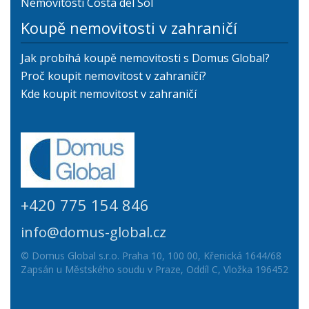
Nemovitosti Costa del Sol
Koupě nemovitosti v zahraničí
Jak probíhá koupě nemovitosti s Domus Global?
Proč koupit nemovitost v zahraničí?
Kde koupit nemovitost v zahraničí
+420 775 154 846
info@domus-global.cz
© Domus Global s.r.o. Praha 10, 100 00, Křenická 1644/68
Zapsán u Městského soudu v Praze, Oddíl C, Vložka 196452