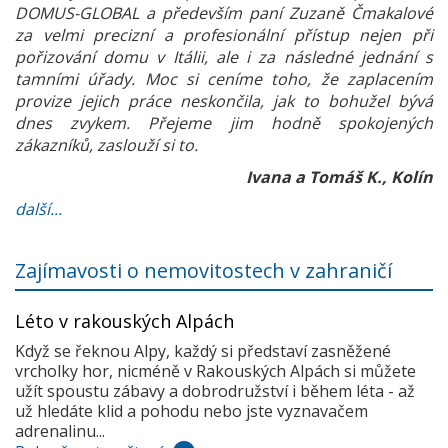
DOMUS-GLOBAL a především paní Zuzaně Čmakalové
za velmi precizní a profesionální přístup nejen při
pořizování domu v Itálii, ale i za následné jednání s
tamními úřady. Moc si ceníme toho, že zaplacením
provize jejich práce neskončila, jak to bohužel bývá
dnes zvykem. Přejeme jim hodně spokojených
zákazníků, zaslouží si to.
Ivana a Tomáš K., Kolín
další...
Zajímavosti o nemovitostech v zahraničí
Léto v rakouských Alpách
Když se řeknou Alpy, každý si představí zasněžené
vrcholky hor, nicméně v Rakouských Alpách si můžete
užít spoustu zábavy a dobrodružství i během léta - až
už hledáte klid a pohodu nebo jste vyznavačem
adrenalinu...