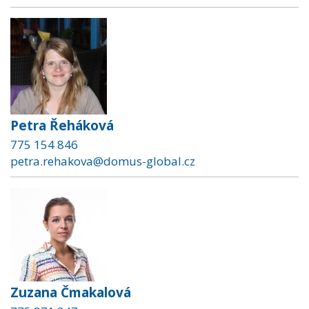
Petra Řeháková
775 154 846
petra.rehakova@domus-global.cz
Zuzana Čmakalová