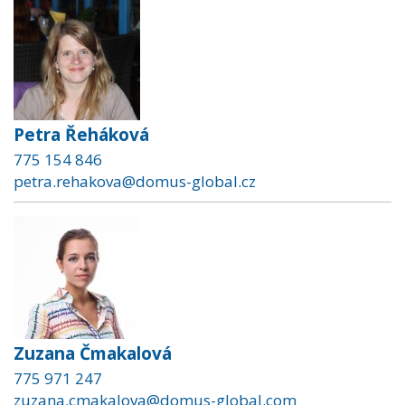
Petra Řeháková
775 154 846
petra.rehakova@domus-global.cz
Zuzana Čmakalová
775 971 247
zuzana.cmakalova@domus-global.com