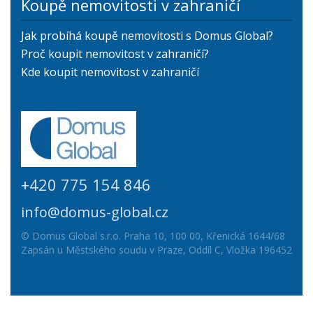
Koupě nemovitosti v zahraničí
Jak probíhá koupě nemovitosti s Domus Global?
Proč koupit nemovitost v zahraničí?
Kde koupit nemovitost v zahraničí
+420 775 154 846
info@domus-global.cz
© Domus Global s.r.o. Praha 10, 100 00, Křenická 1644/68
Zapsán u Městského soudu v Praze, Oddíl C, Vložka 196452