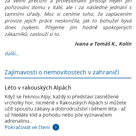
za velmi precizní a profesionální přístup nejen při
pořizování domu v Itálii, ale i za následné jednání s
tamními úřady. Moc si ceníme toho, že zaplacením
provize jejich práce neskončila, jak to bohužel bývá
dnes zvykem. Přejeme jim hodně spokojených
zákazníků, zaslouží si to.
Ivana a Tomáš K., Kolín
další...
Zajímavosti o nemovitostech v zahraničí
Léto v rakouských Alpách
Když se řeknou Alpy, každý si představí zasněžené
vrcholky hor, nicméně v Rakouských Alpách si můžete
užít spoustu zábavy a dobrodružství i během léta - až
už hledáte klid a pohodu nebo jste vyznavačem
adrenalinu...
Pokračovat ve čtení