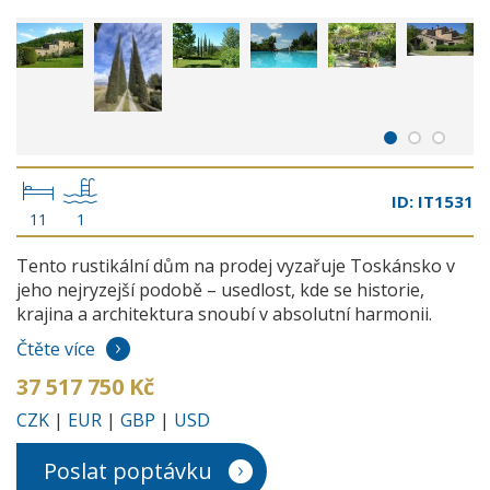
ID: IT1531
11
1
Tento rustikální dům na prodej vyzařuje Toskánsko v
jeho nejryzejší podobě – usedlost, kde se historie,
krajina a architektura snoubí v absolutní harmonii.
Čtěte více
37 517 750 Kč
CZK
|
EUR
|
GBP
|
USD
Poslat poptávku