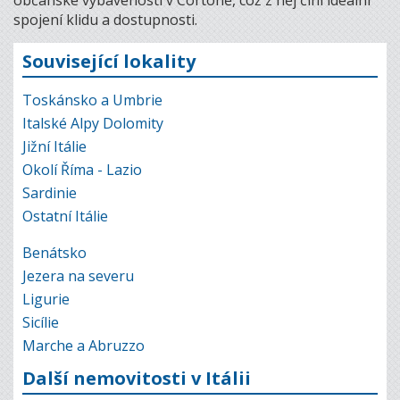
občanské vybavenosti v Cortoně, což z něj činí ideální
spojení klidu a dostupnosti.
Související lokality
Toskánsko a Umbrie
Italské Alpy Dolomity
Jižní Itálie
Okolí Říma - Lazio
Sardinie
Ostatní Itálie
Benátsko
Jezera na severu
Ligurie
Sicílie
Marche a Abruzzo
Další nemovitosti v Itálii