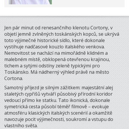
Jen pár minut od renesančního klenotu Cortony, v
objetí jemně zvlněných toskánských kopců, se ukrývá
toto výjimečné historické sídlo, které dokonale
vystihuje nadčasové kouzlo italského venkova.
Nemovitost se nachází na mimořádně klidném a
malebném místě, obklopená otevřenou krajinou,
tichem a sytými odstíny zeleně typickými pro
Toskánsko. Má nádherný výhled právě na město
Cortona.
Samotný příjezd je silným zážitkem: majestátní alej
staletých cypřišů vytváří působivý přírodní koridor
vedoucí přímo ke statku. Tato ikonická, dokonale
symetrická cesta působí téměř filmově – evokuje
atmosféru klasických italských scenérií a okamžitě
navozuje pocit výjimečnosti, soukromí a vstupu do
vlastního světa.