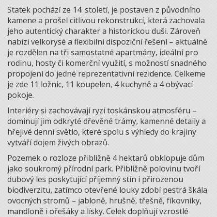
Statek pochází ze 14. století, je postaven z původního
kamene a prošel citlivou rekonstrukcí, která zachovala
jeho autentický charakter a historickou duši. Zároveň
nabízí velkorysé a flexibilní dispoziční řešení – aktuálně
je rozdělen na tři samostatné apartmány, ideální pro
rodinu, hosty či komerční využití, s možností snadného
propojení do jedné reprezentativní rezidence. Celkeme
je zde 11 ložnic, 11 koupelen, 4 kuchyně a 4 obývací
pokoje.
Interiéry si zachovávají ryzí toskánskou atmosféru –
dominují jim odkryté dřevěné trámy, kamenné detaily a
hřejivé denní světlo, které spolu s výhledy do krajiny
vytváří dojem živých obrazů.
Pozemek o rozloze přibližně 4 hektarů obklopuje dům
jako soukromý přírodní park. Přibližně polovinu tvoří
dubový les poskytující příjemný stín i přirozenou
biodiverzitu, zatímco otevřené louky zdobí pestrá škála
ovocných stromů – jabloně, hrušně, třešně, fíkovníky,
mandloně i ořešáky a lísky. Celek doplňují vzrostlé