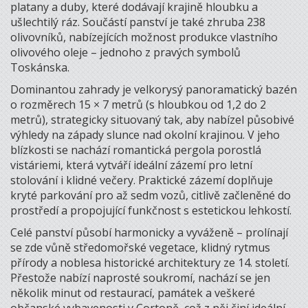
platany a duby, které dodávají krajině hloubku a
ušlechtilý ráz. Součástí panství je také zhruba 238
olivovníků, nabízejících možnost produkce vlastního
olivového oleje – jednoho z pravých symbolů
Toskánska.
Dominantou zahrady je velkorysý panoramatický bazén
o rozměrech 15 × 7 metrů (s hloubkou od 1,2 do 2
metrů), strategicky situovaný tak, aby nabízel působivé
výhledy na západy slunce nad okolní krajinou. V jeho
blízkosti se nachází romantická pergola porostlá
vistáriemi, která vytváří ideální zázemí pro letní
stolování i klidné večery. Praktické zázemí doplňuje
kryté parkování pro až sedm vozů, citlivě začleněné do
prostředí a propojující funkčnost s estetickou lehkostí.
Celé panství působí harmonicky a vyváženě – prolínají
se zde vůně středomořské vegetace, klidný rytmus
přírody a noblesa historické architektury ze 14. století.
Přestože nabízí naprosté soukromí, nachází se jen
několik minut od restaurací, památek a veškeré