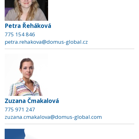
Petra Řeháková
775 154 846
petra.rehakova@domus-global.cz
Zuzana Čmakalová
775 971 247
zuzana.cmakalova@domus-global.com