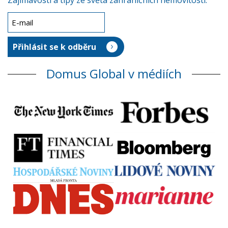
Zajímavosti a tipy ze světa zahraničních nemovitostí.
Domus Global v médiích