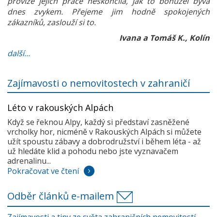
provize jejich práce neskončila, jak to bohužel bývá
dnes zvykem. Přejeme jim hodně spokojených
zákazníků, zaslouží si to.
Ivana a Tomáš K., Kolín
další...
Zajímavosti o nemovitostech v zahraničí
Léto v rakouských Alpách
Když se řeknou Alpy, každý si představí zasněžené
vrcholky hor, nicméně v Rakouských Alpách si můžete
užít spoustu zábavy a dobrodružství i během léta - až
už hledáte klid a pohodu nebo jste vyznavačem
adrenalinu...
Pokračovat ve čtení
Odběr článků e-mailem