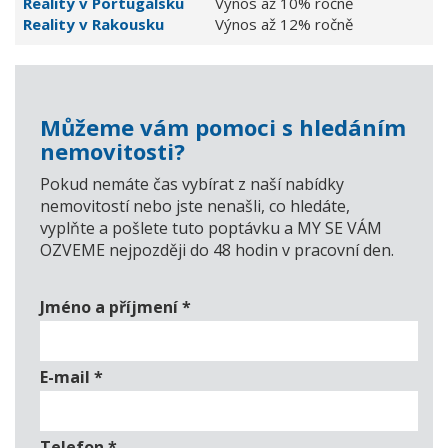
Reality v Portugalsku
Výnos až 10% ročně
Reality v Rakousku
Výnos až 12% ročně
Můžeme vám pomoci s hledáním
nemovitosti?
Pokud nemáte čas vybírat z naší nabídky
nemovitostí nebo jste nenašli, co hledáte,
vyplňte a pošlete tuto poptávku a MY SE VÁM
OZVEME nejpozději do 48 hodin v pracovní den.
Jméno a příjmení
*
E-mail
*
Telefon
*