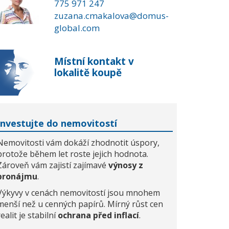
775 971 247
zuzana.cmakalova@domus-
global.com
Místní kontakt v
lokalitě koupě
Investujte do nemovitostí
Nemovitosti vám dokáží zhodnotit úspory,
protože během let roste jejich hodnota.
Zároveň vám zajistí zajímavé
výnosy z
pronájmu
.
Výkyvy v cenách nemovitostí jsou mnohem
menší než u cenných papírů. Mírný růst cen
realit je stabilní
ochrana před inflací
.