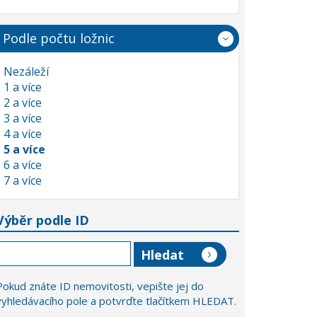
Podle počtu ložnic
Nezáleží
1 a více
2 a více
3 a více
4 a více
5 a více
6 a více
7 a více
Výběr podle ID
Pokud znáte ID nemovitosti, vepište jej do
vyhledávacího pole a potvrďte tlačítkem HLEDAT.