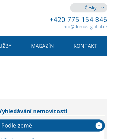
Česky
+420 775 154 846
info@domus-global.cz
UŽBY
MAGAZÍN
KONTAKT
Vyhledávání nemovitostí
Podle země