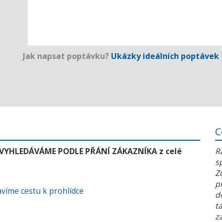
Jak napsat poptávku?
Ukázky ideálních poptávek
C
 VYHLEDÁVÁME PODLE PŘÁNÍ ZÁKAZNÍKA z celé
R
s
Z
p
víme cestu k prohlídce
d
t
z