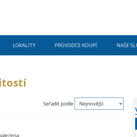
LOKALITY
PRŮVODCE KOUPÍ
NAŠE SL
tostí
Seřadit podle
nalezena.