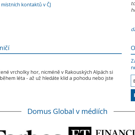
t
 místních kontaktů v ČJ
h
da
ničí
O
Z
n
žené vrcholky hor, nicméně v Rakouských Alpách si
během léta - až už hledáte klid a pohodu nebo jste
Domus Global v médiích