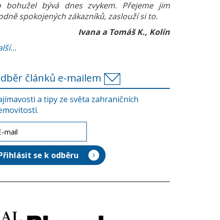
o bohužel bývá dnes zvykem. Přejeme jim
odně spokojených zákazníků, zaslouží si to.
Ivana a Tomáš K., Kolín
lší...
dběr článků e-mailem
ajímavosti a tipy ze světa zahraničních
emovitostí.