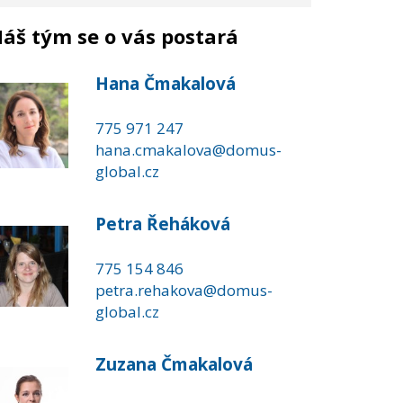
áš tým se o vás postará
Hana Čmakalová
775 971 247
hana.cmakalova@domus-
global.cz
Petra Řeháková
775 154 846
petra.rehakova@domus-
global.cz
Zuzana Čmakalová