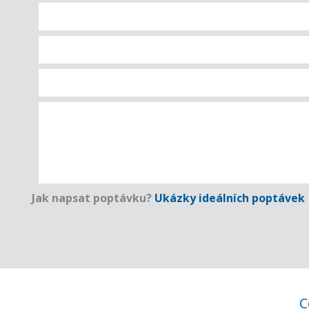
Jak napsat poptávku?
Ukázky ideálních poptávek
C