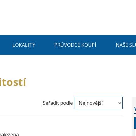
LOKALITY
PRŮVODCE KOUPÍ
NAŠE SL
tostí
Seřadit podle
nalezena.