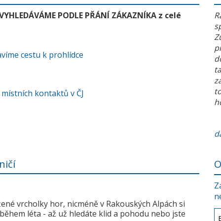
 VYHLEDÁVÁME PODLE PŘÁNÍ ZÁKAZNÍKA z celé
R
s
Z
p
víme cestu k prohlídce
d
t
z
t
 místních kontaktů v ČJ
h
da
ničí
O
Z
n
žené vrcholky hor, nicméně v Rakouských Alpách si
během léta - až už hledáte klid a pohodu nebo jste