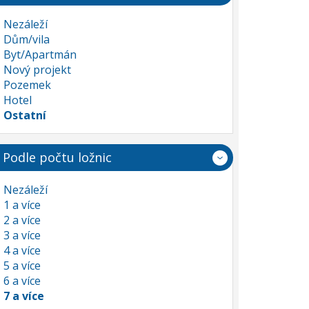
Nezáleží
Dům/vila
Byt/Apartmán
Nový projekt
Pozemek
Hotel
Ostatní
Podle počtu ložnic
Nezáleží
1 a více
2 a více
3 a více
4 a více
5 a více
6 a více
7 a více