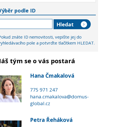
Výběr podle ID
Pokud znáte ID nemovitosti, vepište jej do
vyhledávacího pole a potvrďte tlačítkem HLEDAT.
áš tým se o vás postará
Hana Čmakalová
775 971 247
hana.cmakalova@domus-
global.cz
Petra Řeháková