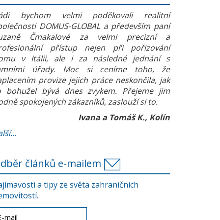
ádi bychom velmi poděkovali realitní
polečnosti DOMUS-GLOBAL a především paní
uzaně Čmakalové za velmi precizní a
rofesionální přístup nejen při pořizování
omu v Itálii, ale i za následné jednání s
amními úřady. Moc si ceníme toho, že
aplacením provize jejich práce neskončila, jak
o bohužel bývá dnes zvykem. Přejeme jim
odně spokojených zákazníků, zaslouží si to.
Ivana a Tomáš K., Kolín
lší...
dběr článků e-mailem
ajímavosti a tipy ze světa zahraničních
emovitostí.