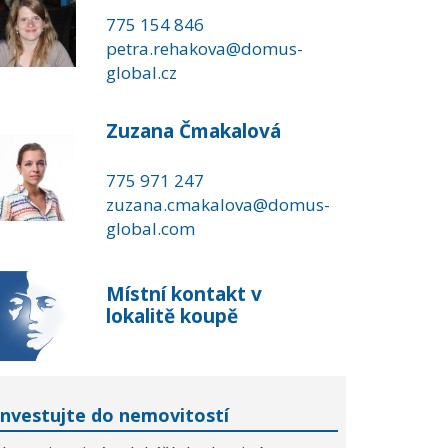
775 154 846
petra.rehakova@domus-
global.cz
Zuzana Čmakalová
775 971 247
zuzana.cmakalova@domus-
global.com
Místní kontakt v
lokalitě koupě
Investujte do nemovitostí