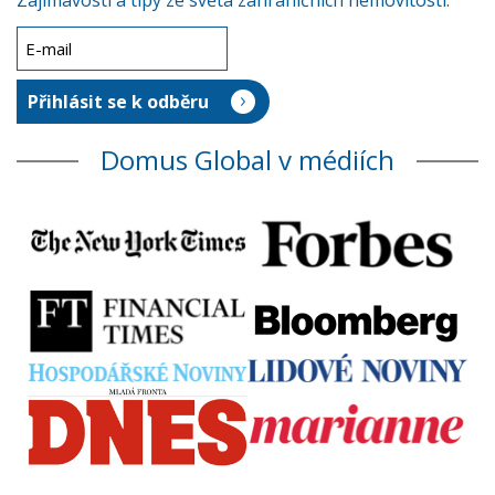
Zajímavosti a tipy ze světa zahraničních nemovitostí.
Domus Global v médiích