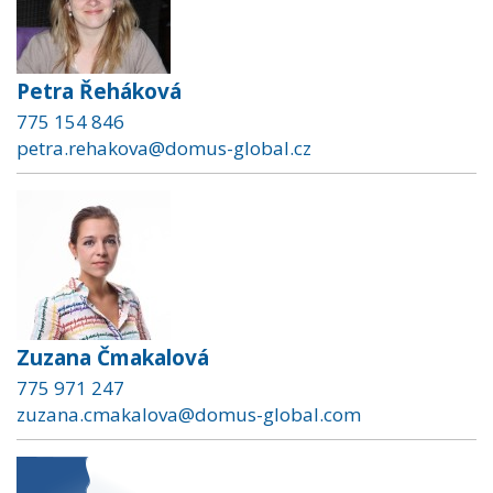
Petra Řeháková
775 154 846
petra.rehakova@domus-global.cz
Zuzana Čmakalová
775 971 247
zuzana.cmakalova@domus-global.com