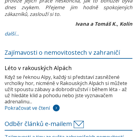
provize jejich práce neskončila, jak to bohužel bývá
dnes zvykem. Přejeme jim hodně spokojených
zákazníků, zaslouží si to.
Ivana a Tomáš K., Kolín
další...
Zajímavosti o nemovitostech v zahraničí
Léto v rakouských Alpách
Když se řeknou Alpy, každý si představí zasněžené
vrcholky hor, nicméně v Rakouských Alpách si můžete
užít spoustu zábavy a dobrodružství i během léta - až
už hledáte klid a pohodu nebo jste vyznavačem
adrenalinu...
Pokračovat ve čtení
Odběr článků e-mailem