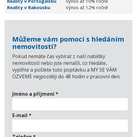
Reality v Portugalsku
Výnos až 10% ročně
Reality v Rakousku
Výnos až 12% ročně
Můžeme vám pomoci s hledáním
nemovitosti?
Pokud nemáte čas vybírat z naší nabídky
nemovitostí nebo jste nenašli, co hledáte,
vyplňte a pošlete tuto poptávku a MY SE VÁM
OZVEME nejpozději do 48 hodin v pracovní den.
Jméno a příjmení
*
E-mail
*
Telefon
*