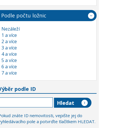
Podle počtu ložnic
Nezáleží
1 a více
2 a více
3 a více
4 a více
5 a více
6 a více
7 a více
Výběr podle ID
Pokud znáte ID nemovitosti, vepište jej do
vyhledávacího pole a potvrďte tlačítkem HLEDAT.