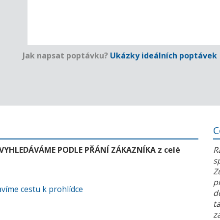
Jak napsat poptávku?
Ukázky ideálních poptávek
C
 VYHLEDÁVÁME PODLE PŘÁNÍ ZÁKAZNÍKA z celé
R
s
Z
p
víme cestu k prohlídce
d
t
z