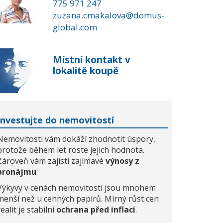
775 971 247
zuzana.cmakalova@domus-
global.com
Místní kontakt v
lokalitě koupě
Investujte do nemovitostí
Nemovitosti vám dokáží zhodnotit úspory,
protože během let roste jejich hodnota.
Zároveň vám zajistí zajímavé
výnosy z
pronájmu
.
Výkyvy v cenách nemovitostí jsou mnohem
menší než u cenných papírů. Mírný růst cen
realit je stabilní
ochrana před inflací
.