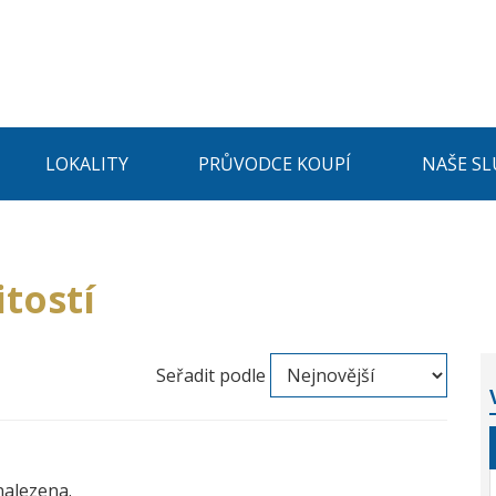
LOKALITY
PRŮVODCE KOUPÍ
NAŠE SL
tostí
Seřadit podle
nalezena.