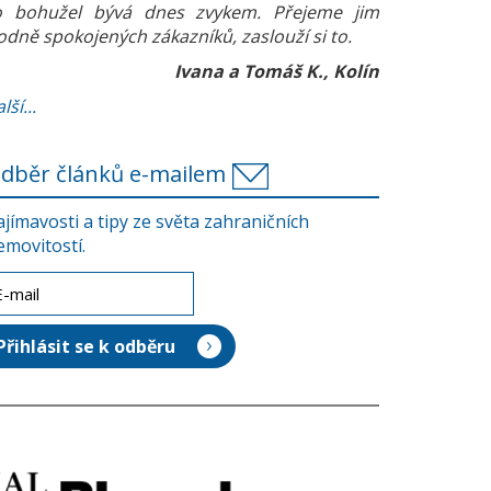
o bohužel bývá dnes zvykem. Přejeme jim
odně spokojených zákazníků, zaslouží si to.
Ivana a Tomáš K., Kolín
lší...
dběr článků e-mailem
ajímavosti a tipy ze světa zahraničních
emovitostí.