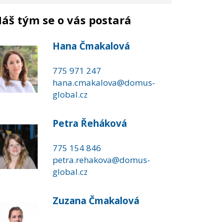
áš tým se o vás postará
Hana Čmakalová
775 971 247
hana.cmakalova@domus-
global.cz
Petra Řeháková
775 154 846
petra.rehakova@domus-
global.cz
Zuzana Čmakalová