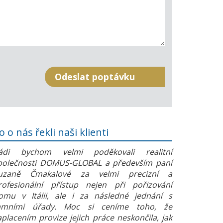
o o nás řekli naši klienti
ádi bychom velmi poděkovali realitní
polečnosti DOMUS-GLOBAL a především paní
uzaně Čmakalové za velmi precizní a
rofesionální přístup nejen při pořizování
omu v Itálii, ale i za následné jednání s
amními úřady. Moc si ceníme toho, že
aplacením provize jejich práce neskončila, jak