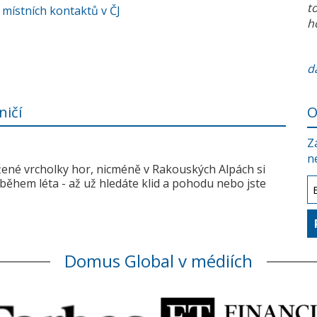
t
 místních kontaktů v ČJ
h
da
ničí
O
Z
n
žené vrcholky hor, nicméně v Rakouských Alpách si
během léta - až už hledáte klid a pohodu nebo jste
Domus Global v médiích