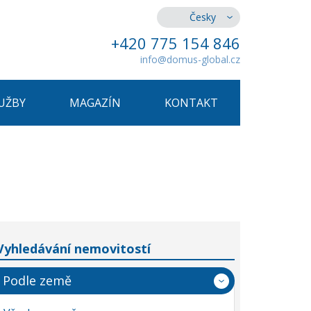
Česky
+420 775 154 846
info@domus-global.cz
UŽBY
MAGAZÍN
KONTAKT
Vyhledávání nemovitostí
Podle země