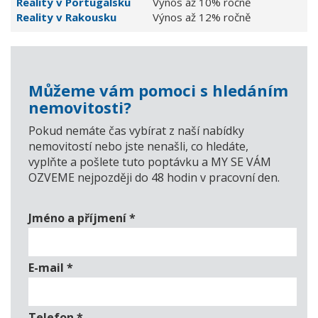
Reality v Portugalsku
Výnos až 10% ročně
Reality v Rakousku
Výnos až 12% ročně
Můžeme vám pomoci s hledáním
nemovitosti?
Pokud nemáte čas vybírat z naší nabídky
nemovitostí nebo jste nenašli, co hledáte,
vyplňte a pošlete tuto poptávku a MY SE VÁM
OZVEME nejpozději do 48 hodin v pracovní den.
Jméno a příjmení
*
E-mail
*
Telefon
*