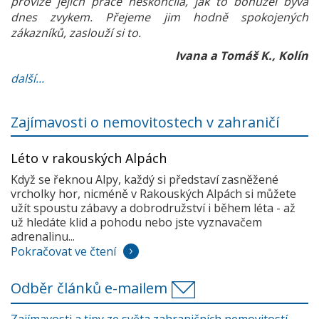
provize jejich práce neskončila, jak to bohužel bývá
dnes zvykem. Přejeme jim hodně spokojených
zákazníků, zaslouží si to.
Ivana a Tomáš K., Kolín
další...
Zajímavosti o nemovitostech v zahraničí
Léto v rakouských Alpách
Když se řeknou Alpy, každý si představí zasněžené
vrcholky hor, nicméně v Rakouských Alpách si můžete
užít spoustu zábavy a dobrodružství i během léta - až
už hledáte klid a pohodu nebo jste vyznavačem
adrenalinu...
Pokračovat ve čtení
Odběr článků e-mailem