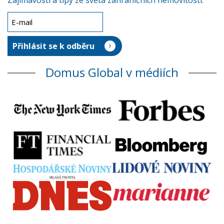
Zajímavosti a tipy ze světa zahraničních nemovitostí.
Domus Global v médiích