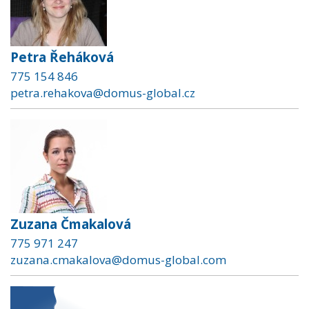
Petra Řeháková
775 154 846
petra.rehakova@domus-global.cz
Zuzana Čmakalová
775 971 247
zuzana.cmakalova@domus-global.com