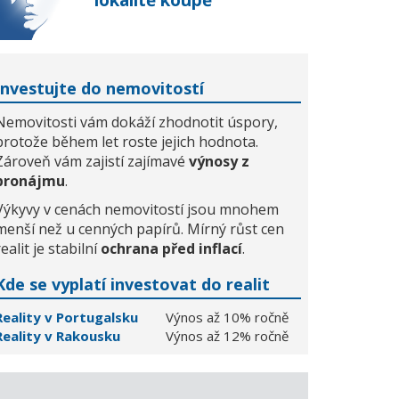
lokalitě koupě
Investujte do nemovitostí
Nemovitosti vám dokáží zhodnotit úspory,
protože během let roste jejich hodnota.
Zároveň vám zajistí zajímavé
výnosy z
pronájmu
.
Výkyvy v cenách nemovitostí jsou mnohem
menší než u cenných papírů. Mírný růst cen
realit je stabilní
ochrana před inflací
.
Kde se vyplatí investovat do realit
Reality v Portugalsku
Výnos až 10% ročně
Reality v Rakousku
Výnos až 12% ročně