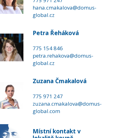
775 971 247
hana.cmakalova@domus-
global.cz
Petra Řeháková
775 154 846
petra.rehakova@domus-
global.cz
Zuzana Čmakalová
775 971 247
zuzana.cmakalova@domus-
global.com
Místní kontakt v