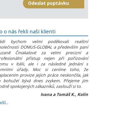
o o nás řekli naši klienti
ádi bychom velmi poděkovali realitní
polečnosti DOMUS-GLOBAL a především paní
uzaně Čmakalové za velmi precizní a
rofesionální přístup nejen při pořizování
omu v Itálii, ale i za následné jednání s
amními úřady. Moc si ceníme toho, že
aplacením provize jejich práce neskončila, jak
o bohužel bývá dnes zvykem. Přejeme jim
odně spokojených zákazníků, zaslouží si to.
Ivana a Tomáš K., Kolín
lší...