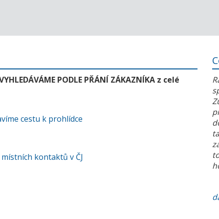
C
 VYHLEDÁVÁME PODLE PŘÁNÍ ZÁKAZNÍKA z celé
R
s
Z
p
víme cestu k prohlídce
d
t
z
t
 místních kontaktů v ČJ
h
da