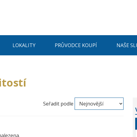
LOKALITY
PRŮVODCE KOUPÍ
NAŠE SL
tostí
Seřadit podle
nalezena.