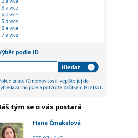
2 a více
3 a více
4 a více
5 a více
6 a více
7 a více
Výběr podle ID
Pokud znáte ID nemovitosti, vepište jej do
vyhledávacího pole a potvrďte tlačítkem HLEDAT.
áš tým se o vás postará
Hana Čmakalová