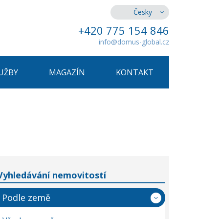
Česky
+420 775 154 846
info@domus-global.cz
UŽBY
MAGAZÍN
KONTAKT
Vyhledávání nemovitostí
Podle země