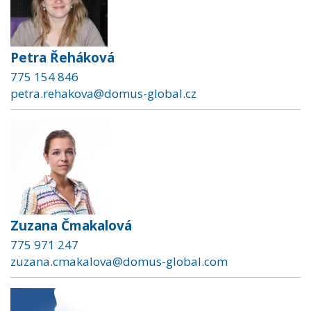
Petra Řeháková
775 154 846
petra.rehakova@domus-global.cz
Zuzana Čmakalová
775 971 247
zuzana.cmakalova@domus-global.com