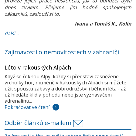
provize jejich práce neskončila, jak to bohužel bývá
dnes zvykem. Přejeme jim hodně spokojených
zákazníků, zaslouží si to.
Ivana a Tomáš K., Kolín
další...
Zajímavosti o nemovitostech v zahraničí
Léto v rakouských Alpách
Když se řeknou Alpy, každý si představí zasněžené
vrcholky hor, nicméně v Rakouských Alpách si můžete
užít spoustu zábavy a dobrodružství i během léta - až
už hledáte klid a pohodu nebo jste vyznavačem
adrenalinu...
Pokračovat ve čtení
Odběr článků e-mailem