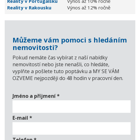
Reality v Portugalsku
Výnos až 10% ročně
Reality v Rakousku
Výnos až 12% ročně
Můžeme vám pomoci s hledáním
nemovitosti?
Pokud nemáte čas vybírat z naší nabídky
nemovitostí nebo jste nenašli, co hledáte,
vyplňte a pošlete tuto poptávku a MY SE VÁM
OZVEME nejpozději do 48 hodin v pracovní den.
Jméno a příjmení
*
E-mail
*
Telefon
*