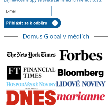
Zajímavosti a tipy ze světa zahraničních nemovitostí.
Domus Global v médiích