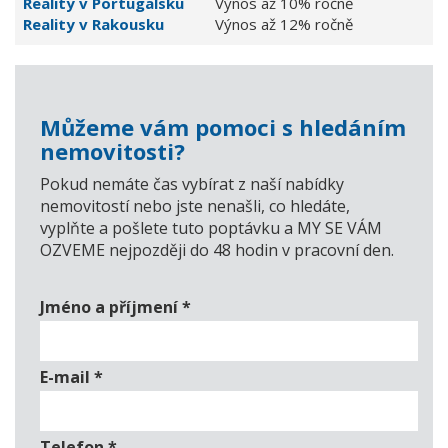
Reality v Portugalsku
Výnos až 10% ročně
Reality v Rakousku
Výnos až 12% ročně
Můžeme vám pomoci s hledáním
nemovitosti?
Pokud nemáte čas vybírat z naší nabídky
nemovitostí nebo jste nenašli, co hledáte,
vyplňte a pošlete tuto poptávku a MY SE VÁM
OZVEME nejpozději do 48 hodin v pracovní den.
Jméno a příjmení
*
E-mail
*
Telefon
*