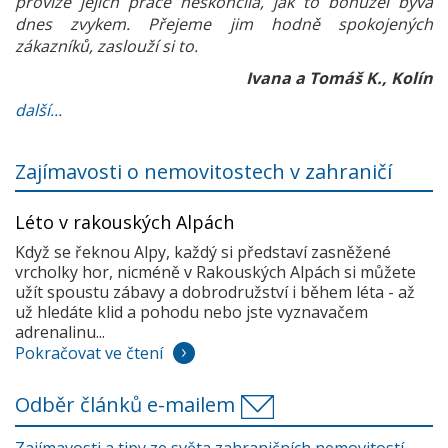
provize jejich práce neskončila, jak to bohužel bývá
dnes zvykem. Přejeme jim hodně spokojených
zákazníků, zaslouží si to.
Ivana a Tomáš K., Kolín
další...
Zajímavosti o nemovitostech v zahraničí
Léto v rakouských Alpách
Když se řeknou Alpy, každý si představí zasněžené
vrcholky hor, nicméně v Rakouských Alpách si můžete
užít spoustu zábavy a dobrodružství i během léta - až
už hledáte klid a pohodu nebo jste vyznavačem
adrenalinu...
Pokračovat ve čtení
Odběr článků e-mailem