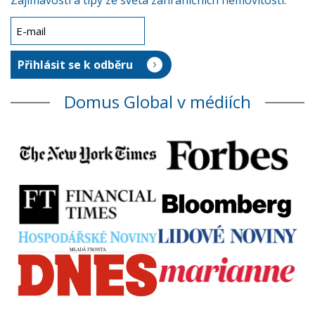
Zajímavosti a tipy ze světa zahraničních nemovitostí.
Domus Global v médiích