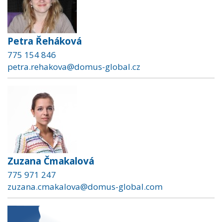
Petra Řeháková
775 154 846
petra.rehakova@domus-global.cz
Zuzana Čmakalová
775 971 247
zuzana.cmakalova@domus-global.com