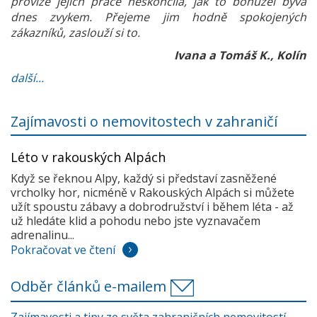
provize jejich práce neskončila, jak to bohužel bývá
dnes zvykem. Přejeme jim hodně spokojených
zákazníků, zaslouží si to.
Ivana a Tomáš K., Kolín
další...
Zajímavosti o nemovitostech v zahraničí
Léto v rakouských Alpách
Když se řeknou Alpy, každý si představí zasněžené
vrcholky hor, nicméně v Rakouských Alpách si můžete
užít spoustu zábavy a dobrodružství i během léta - až
už hledáte klid a pohodu nebo jste vyznavačem
adrenalinu...
Pokračovat ve čtení
Odběr článků e-mailem