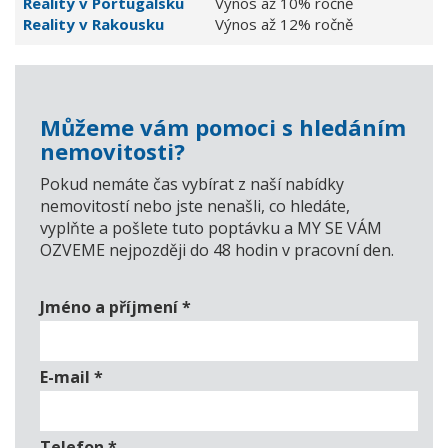
Reality v Portugalsku
Výnos až 10% ročně
Reality v Rakousku
Výnos až 12% ročně
Můžeme vám pomoci s hledáním
nemovitosti?
Pokud nemáte čas vybírat z naší nabídky
nemovitostí nebo jste nenašli, co hledáte,
vyplňte a pošlete tuto poptávku a MY SE VÁM
OZVEME nejpozději do 48 hodin v pracovní den.
Jméno a příjmení
*
E-mail
*
Telefon
*