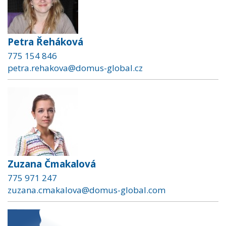
Petra Řeháková
775 154 846
petra.rehakova@domus-global.cz
Zuzana Čmakalová
775 971 247
zuzana.cmakalova@domus-global.com