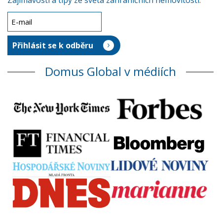
Zajímavosti a tipy ze světa zahraničních nemovitostí.
Domus Global v médiích