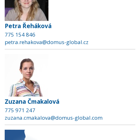
Petra Řeháková
775 154 846
petra.rehakova@domus-global.cz
Zuzana Čmakalová
775 971 247
zuzana.cmakalova@domus-global.com