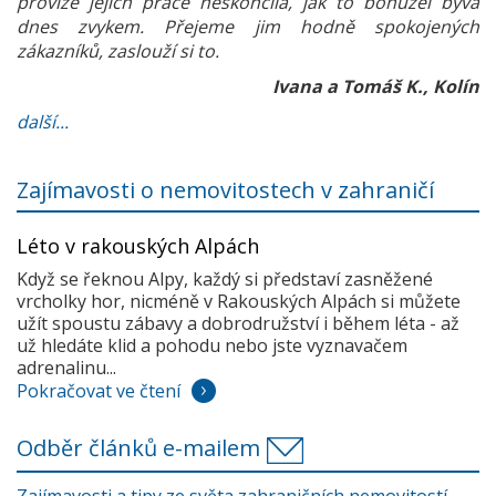
provize jejich práce neskončila, jak to bohužel bývá
dnes zvykem. Přejeme jim hodně spokojených
zákazníků, zaslouží si to.
Ivana a Tomáš K., Kolín
další...
Zajímavosti o nemovitostech v zahraničí
Léto v rakouských Alpách
Když se řeknou Alpy, každý si představí zasněžené
vrcholky hor, nicméně v Rakouských Alpách si můžete
užít spoustu zábavy a dobrodružství i během léta - až
už hledáte klid a pohodu nebo jste vyznavačem
adrenalinu...
Pokračovat ve čtení
Odběr článků e-mailem