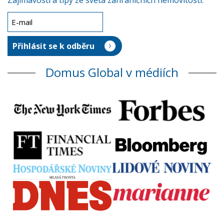
Zajímavosti a tipy ze světa zahraničních nemovitostí.
Domus Global v médiích