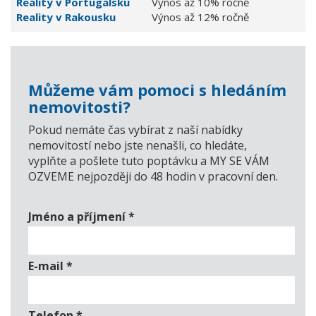
Reality v Portugalsku
Výnos až 10% ročně
Reality v Rakousku
Výnos až 12% ročně
Můžeme vám pomoci s hledáním
nemovitosti?
Pokud nemáte čas vybírat z naší nabídky
nemovitostí nebo jste nenašli, co hledáte,
vyplňte a pošlete tuto poptávku a MY SE VÁM
OZVEME nejpozději do 48 hodin v pracovní den.
Jméno a příjmení
*
E-mail
*
Telefon
*