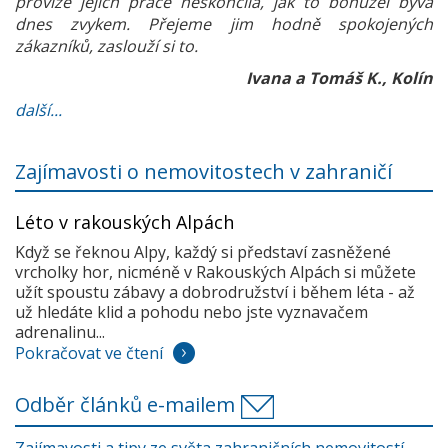
provize jejich práce neskončila, jak to bohužel bývá
dnes zvykem. Přejeme jim hodně spokojených
zákazníků, zaslouží si to.
Ivana a Tomáš K., Kolín
další...
Zajímavosti o nemovitostech v zahraničí
Léto v rakouských Alpách
Když se řeknou Alpy, každý si představí zasněžené
vrcholky hor, nicméně v Rakouských Alpách si můžete
užít spoustu zábavy a dobrodružství i během léta - až
už hledáte klid a pohodu nebo jste vyznavačem
adrenalinu...
Pokračovat ve čtení
Odběr článků e-mailem