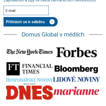
Zajímavosti a tipy ze světa zahraničních nemovitostí.
Domus Global v médiích