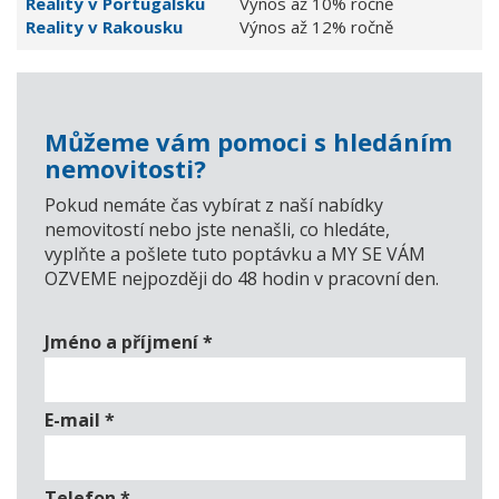
Reality v Portugalsku
Výnos až 10% ročně
Reality v Rakousku
Výnos až 12% ročně
Můžeme vám pomoci s hledáním
nemovitosti?
Pokud nemáte čas vybírat z naší nabídky
nemovitostí nebo jste nenašli, co hledáte,
vyplňte a pošlete tuto poptávku a MY SE VÁM
OZVEME nejpozději do 48 hodin v pracovní den.
Jméno a příjmení
*
E-mail
*
Telefon
*