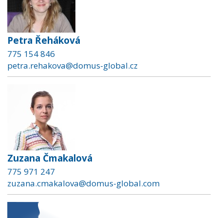
Petra Řeháková
775 154 846
petra.rehakova@domus-global.cz
Zuzana Čmakalová
775 971 247
zuzana.cmakalova@domus-global.com