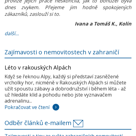
provize jejich práce neskončila, jak to bohužel bývá
dnes zvykem. Přejeme jim hodně spokojených
zákazníků, zaslouží si to.
Ivana a Tomáš K., Kolín
další...
Zajímavosti o nemovitostech v zahraničí
Léto v rakouských Alpách
Když se řeknou Alpy, každý si představí zasněžené
vrcholky hor, nicméně v Rakouských Alpách si můžete
užít spoustu zábavy a dobrodružství i během léta - až
už hledáte klid a pohodu nebo jste vyznavačem
adrenalinu...
Pokračovat ve čtení
Odběr článků e-mailem