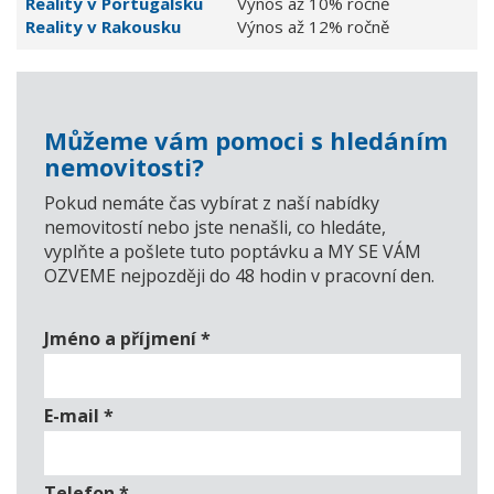
Reality v Portugalsku
Výnos až 10% ročně
Reality v Rakousku
Výnos až 12% ročně
Můžeme vám pomoci s hledáním
nemovitosti?
Pokud nemáte čas vybírat z naší nabídky
nemovitostí nebo jste nenašli, co hledáte,
vyplňte a pošlete tuto poptávku a MY SE VÁM
OZVEME nejpozději do 48 hodin v pracovní den.
Jméno a příjmení
*
E-mail
*
Telefon
*