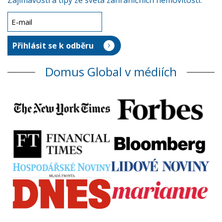
Zajímavosti a tipy ze světa zahraničních nemovitostí.
Domus Global v médiích