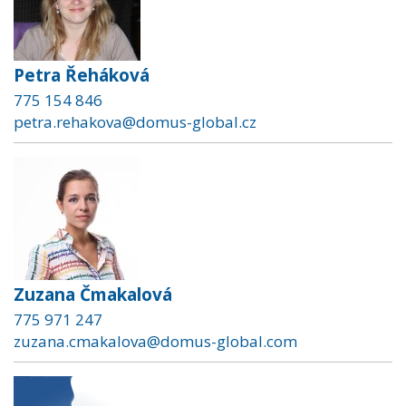
Petra Řeháková
775 154 846
petra.rehakova@domus-global.cz
Zuzana Čmakalová
775 971 247
zuzana.cmakalova@domus-global.com