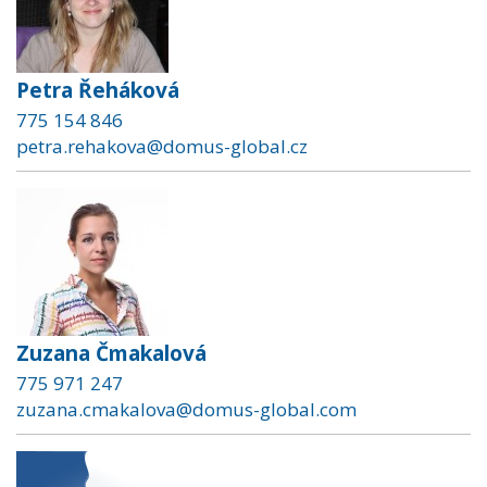
Petra Řeháková
775 154 846
petra.rehakova@domus-global.cz
Zuzana Čmakalová
775 971 247
zuzana.cmakalova@domus-global.com