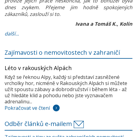
provize jejich práce neskončila, jak to bohužel bývá
dnes zvykem. Přejeme jim hodně spokojených
zákazníků, zaslouží si to.
Ivana a Tomáš K., Kolín
další...
Zajímavosti o nemovitostech v zahraničí
Léto v rakouských Alpách
Když se řeknou Alpy, každý si představí zasněžené
vrcholky hor, nicméně v Rakouských Alpách si můžete
užít spoustu zábavy a dobrodružství i během léta - až
už hledáte klid a pohodu nebo jste vyznavačem
adrenalinu...
Pokračovat ve čtení
Odběr článků e-mailem