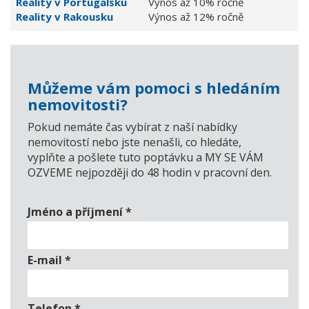
Reality v Portugalsku
Výnos až 10% ročně
Reality v Rakousku
Výnos až 12% ročně
Můžeme vám pomoci s hledáním
nemovitosti?
Pokud nemáte čas vybírat z naší nabídky
nemovitostí nebo jste nenašli, co hledáte,
vyplňte a pošlete tuto poptávku a MY SE VÁM
OZVEME nejpozději do 48 hodin v pracovní den.
Jméno a příjmení
*
E-mail
*
Telefon
*