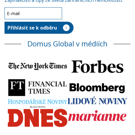
Zajímavosti a tipy ze světa zahraničních nemovitostí.
Domus Global v médiích