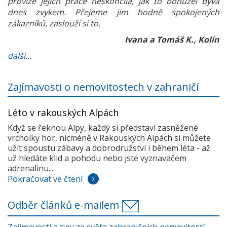
provize jejich práce neskončila, jak to bohužel bývá
dnes zvykem. Přejeme jim hodně spokojených
zákazníků, zaslouží si to.
Ivana a Tomáš K., Kolín
další...
Zajímavosti o nemovitostech v zahraničí
Léto v rakouských Alpách
Když se řeknou Alpy, každý si představí zasněžené
vrcholky hor, nicméně v Rakouských Alpách si můžete
užít spoustu zábavy a dobrodružství i během léta - až
už hledáte klid a pohodu nebo jste vyznavačem
adrenalinu...
Pokračovat ve čtení
Odběr článků e-mailem