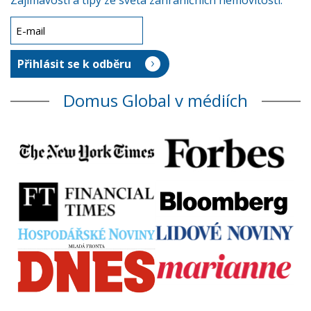
Zajímavosti a tipy ze světa zahraničních nemovitostí.
Domus Global v médiích