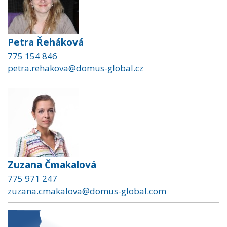
Petra Řeháková
775 154 846
petra.rehakova@domus-global.cz
Zuzana Čmakalová
775 971 247
zuzana.cmakalova@domus-global.com