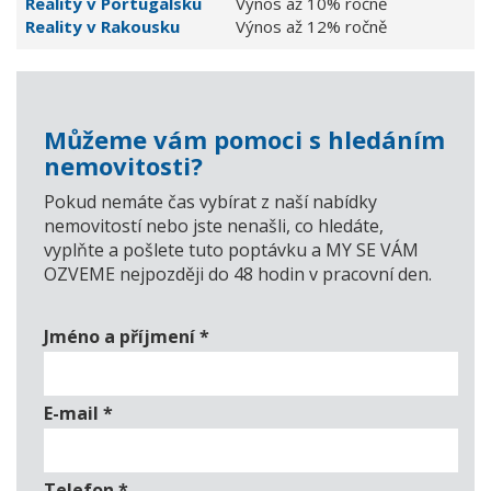
Reality v Portugalsku
Výnos až 10% ročně
Reality v Rakousku
Výnos až 12% ročně
Můžeme vám pomoci s hledáním
nemovitosti?
Pokud nemáte čas vybírat z naší nabídky
nemovitostí nebo jste nenašli, co hledáte,
vyplňte a pošlete tuto poptávku a MY SE VÁM
OZVEME nejpozději do 48 hodin v pracovní den.
Jméno a příjmení
*
E-mail
*
Telefon
*