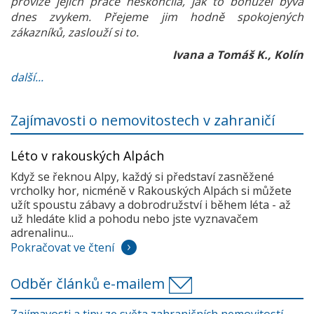
provize jejich práce neskončila, jak to bohužel bývá
dnes zvykem. Přejeme jim hodně spokojených
zákazníků, zaslouží si to.
Ivana a Tomáš K., Kolín
další...
Zajímavosti o nemovitostech v zahraničí
Léto v rakouských Alpách
Když se řeknou Alpy, každý si představí zasněžené
vrcholky hor, nicméně v Rakouských Alpách si můžete
užít spoustu zábavy a dobrodružství i během léta - až
už hledáte klid a pohodu nebo jste vyznavačem
adrenalinu...
Pokračovat ve čtení
Odběr článků e-mailem