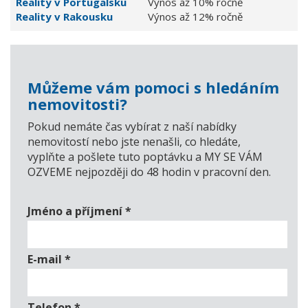
Reality v Portugalsku
Výnos až 10% ročně
Reality v Rakousku
Výnos až 12% ročně
Můžeme vám pomoci s hledáním
nemovitosti?
Pokud nemáte čas vybírat z naší nabídky
nemovitostí nebo jste nenašli, co hledáte,
vyplňte a pošlete tuto poptávku a MY SE VÁM
OZVEME nejpozději do 48 hodin v pracovní den.
Jméno a příjmení
*
E-mail
*
Telefon
*