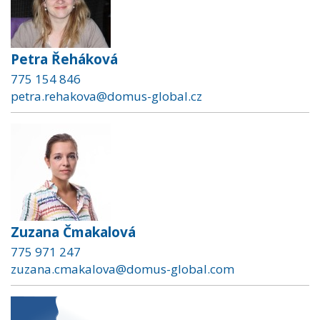
Petra Řeháková
775 154 846
petra.rehakova@domus-global.cz
Zuzana Čmakalová
775 971 247
zuzana.cmakalova@domus-global.com