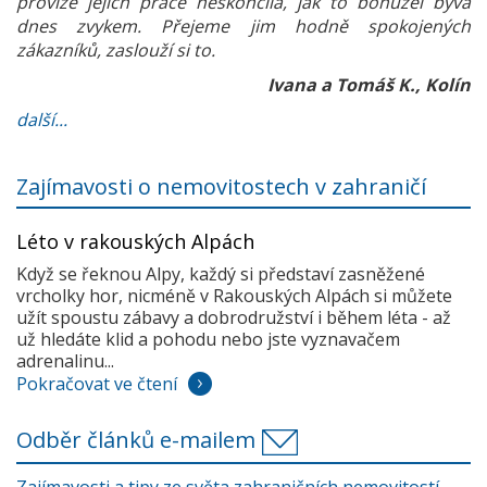
provize jejich práce neskončila, jak to bohužel bývá
dnes zvykem. Přejeme jim hodně spokojených
zákazníků, zaslouží si to.
Ivana a Tomáš K., Kolín
další...
Zajímavosti o nemovitostech v zahraničí
Léto v rakouských Alpách
Když se řeknou Alpy, každý si představí zasněžené
vrcholky hor, nicméně v Rakouských Alpách si můžete
užít spoustu zábavy a dobrodružství i během léta - až
už hledáte klid a pohodu nebo jste vyznavačem
adrenalinu...
Pokračovat ve čtení
Odběr článků e-mailem