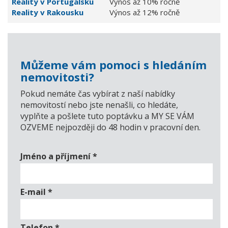
Reality v Portugalsku
Výnos až 10% ročně
Reality v Rakousku
Výnos až 12% ročně
Můžeme vám pomoci s hledáním
nemovitosti?
Pokud nemáte čas vybírat z naší nabídky
nemovitostí nebo jste nenašli, co hledáte,
vyplňte a pošlete tuto poptávku a MY SE VÁM
OZVEME nejpozději do 48 hodin v pracovní den.
Jméno a příjmení
*
E-mail
*
Telefon
*