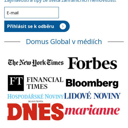
Zajímavosti a tipy ze světa zahraničních nemovitostí.
Domus Global v médiích