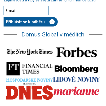
Zajímavosti a tipy ze světa zahraničních nemovitostí.
Domus Global v médiích