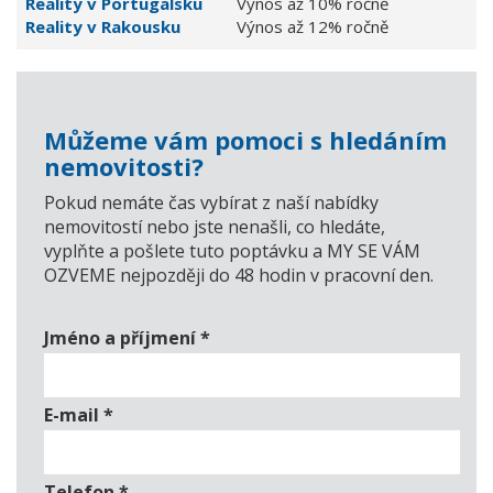
Reality v Portugalsku
Výnos až 10% ročně
Reality v Rakousku
Výnos až 12% ročně
Můžeme vám pomoci s hledáním
nemovitosti?
Pokud nemáte čas vybírat z naší nabídky
nemovitostí nebo jste nenašli, co hledáte,
vyplňte a pošlete tuto poptávku a MY SE VÁM
OZVEME nejpozději do 48 hodin v pracovní den.
Jméno a příjmení
*
E-mail
*
Telefon
*