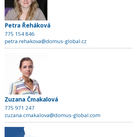
Petra Řeháková
775 154 846
petra.rehakova@domus-global.cz
Zuzana Čmakalová
775 971 247
zuzana.cmakalova@domus-global.com