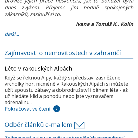
provize jejich práce neskončila, jak to bohužel bývá
dnes zvykem. Přejeme jim hodně spokojených
zákazníků, zaslouží si to.
Ivana a Tomáš K., Kolín
další...
Zajímavosti o nemovitostech v zahraničí
Léto v rakouských Alpách
Když se řeknou Alpy, každý si představí zasněžené
vrcholky hor, nicméně v Rakouských Alpách si můžete
užít spoustu zábavy a dobrodružství i během léta - až
už hledáte klid a pohodu nebo jste vyznavačem
adrenalinu...
Pokračovat ve čtení
Odběr článků e-mailem