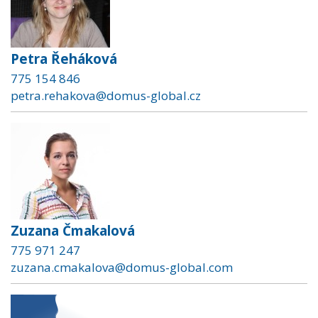
Petra Řeháková
775 154 846
petra.rehakova@domus-global.cz
Zuzana Čmakalová
775 971 247
zuzana.cmakalova@domus-global.com