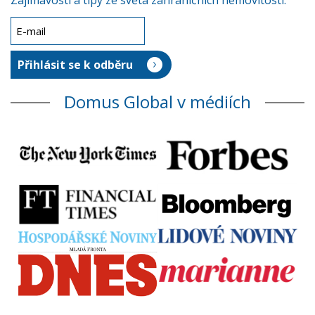
Zajímavosti a tipy ze světa zahraničních nemovitostí.
Domus Global v médiích