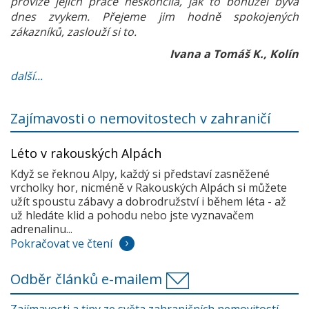
provize jejich práce neskončila, jak to bohužel bývá
dnes zvykem. Přejeme jim hodně spokojených
zákazníků, zaslouží si to.
Ivana a Tomáš K., Kolín
další...
Zajímavosti o nemovitostech v zahraničí
Léto v rakouských Alpách
Když se řeknou Alpy, každý si představí zasněžené
vrcholky hor, nicméně v Rakouských Alpách si můžete
užít spoustu zábavy a dobrodružství i během léta - až
už hledáte klid a pohodu nebo jste vyznavačem
adrenalinu...
Pokračovat ve čtení
Odběr článků e-mailem