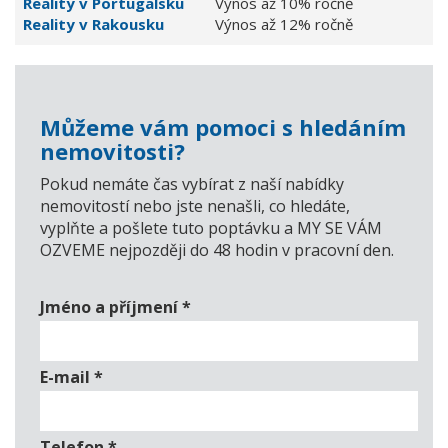
Reality v Portugalsku
Výnos až 10% ročně
Reality v Rakousku
Výnos až 12% ročně
Můžeme vám pomoci s hledáním
nemovitosti?
Pokud nemáte čas vybírat z naší nabídky
nemovitostí nebo jste nenašli, co hledáte,
vyplňte a pošlete tuto poptávku a MY SE VÁM
OZVEME nejpozději do 48 hodin v pracovní den.
Jméno a příjmení
*
E-mail
*
Telefon
*