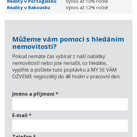
Reality v Portugalsku
Výnos až 10% ročně
Reality v Rakousku
Výnos až 12% ročně
Můžeme vám pomoci s hledáním
nemovitosti?
Pokud nemáte čas vybírat z naší nabídky
nemovitostí nebo jste nenašli, co hledáte,
vyplňte a pošlete tuto poptávku a MY SE VÁM
OZVEME nejpozději do 48 hodin v pracovní den.
Jméno a příjmení
*
E-mail
*
Telefon
*