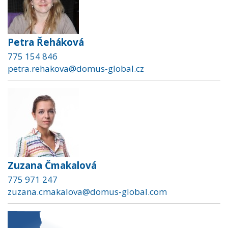
Petra Řeháková
775 154 846
petra.rehakova@domus-global.cz
Zuzana Čmakalová
775 971 247
zuzana.cmakalova@domus-global.com