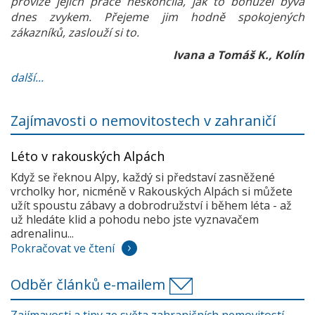
provize jejich práce neskončila, jak to bohužel bývá
dnes zvykem. Přejeme jim hodně spokojených
zákazníků, zaslouží si to.
Ivana a Tomáš K., Kolín
další...
Zajímavosti o nemovitostech v zahraničí
Léto v rakouských Alpách
Když se řeknou Alpy, každý si představí zasněžené
vrcholky hor, nicméně v Rakouských Alpách si můžete
užít spoustu zábavy a dobrodružství i během léta - až
už hledáte klid a pohodu nebo jste vyznavačem
adrenalinu...
Pokračovat ve čtení
Odběr článků e-mailem