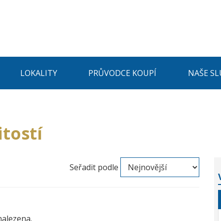
LOKALITY
PRŮVODCE KOUPÍ
NAŠE SL
tostí
Seřadit podle
nalezena.