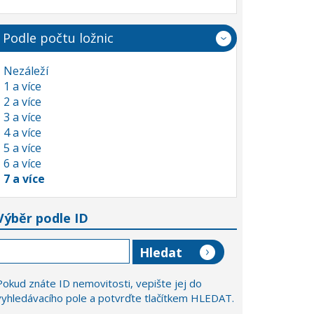
Podle počtu ložnic
Nezáleží
1 a více
2 a více
3 a více
4 a více
5 a více
6 a více
7 a více
Výběr podle ID
Pokud znáte ID nemovitosti, vepište jej do
vyhledávacího pole a potvrďte tlačítkem HLEDAT.