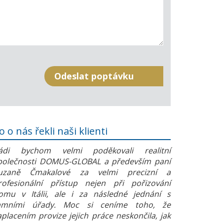
o o nás řekli naši klienti
ádi bychom velmi poděkovali realitní
polečnosti DOMUS-GLOBAL a především paní
uzaně Čmakalové za velmi precizní a
rofesionální přístup nejen při pořizování
omu v Itálii, ale i za následné jednání s
amními úřady. Moc si ceníme toho, že
aplacením provize jejich práce neskončila, jak