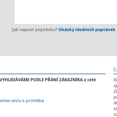
Jak napsat poptávku?
Ukázky ideálních poptávek
C
 VYHLEDÁVÁME PODLE PŘÁNÍ ZÁKAZNÍKA z celé
R
s
Z
p
víme cestu k prohlídce
d
t
z