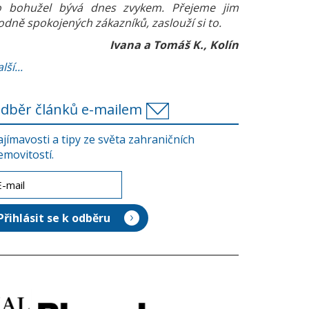
o bohužel bývá dnes zvykem. Přejeme jim
odně spokojených zákazníků, zaslouží si to.
Ivana a Tomáš K., Kolín
lší...
dběr článků e-mailem
ajímavosti a tipy ze světa zahraničních
emovitostí.