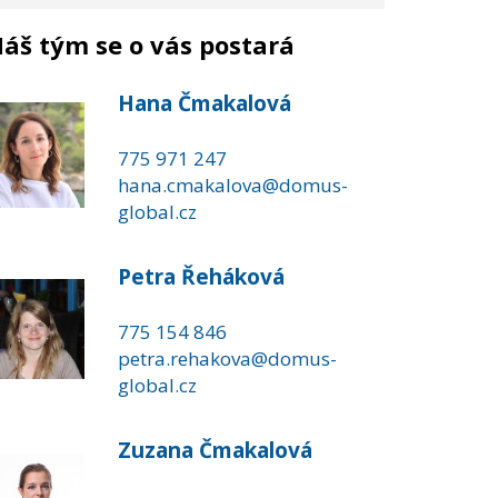
áš tým se o vás postará
Hana Čmakalová
775 971 247
hana.cmakalova@domus-
global.cz
Petra Řeháková
775 154 846
petra.rehakova@domus-
global.cz
Zuzana Čmakalová