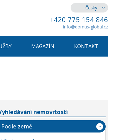
Česky
+420 775 154 846
info@domus-global.cz
UŽBY
MAGAZÍN
KONTAKT
Vyhledávání nemovitostí
Podle země