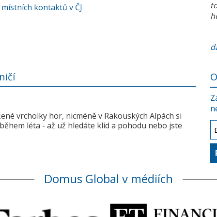
t
 místních kontaktů v ČJ
h
da
ničí
O
Z
n
žené vrcholky hor, nicméně v Rakouských Alpách si
během léta - až už hledáte klid a pohodu nebo jste
Domus Global v médiích