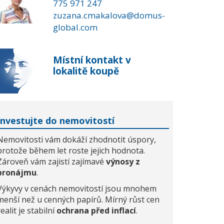
775 971 247
zuzana.cmakalova@domus-
global.com
Místní kontakt v
lokalitě koupě
Investujte do nemovitostí
Nemovitosti vám dokáží zhodnotit úspory,
protože během let roste jejich hodnota.
Zároveň vám zajistí zajímavé
výnosy z
pronájmu
.
Výkyvy v cenách nemovitostí jsou mnohem
menší než u cenných papírů. Mírný růst cen
realit je stabilní
ochrana před inflací
.