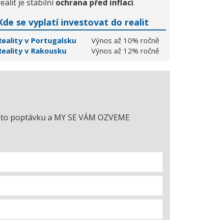
realit je stabilní
ochrana před inflací
.
Kde se vyplatí investovat do realit
Reality v Portugalsku
Výnos až 10% ročně
Reality v Rakousku
Výnos až 12% ročně
e tuto poptávku a MY SE VÁM OZVEME