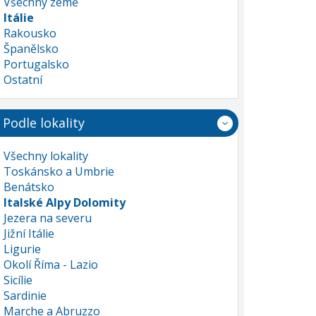
Všechny země
Itálie
Rakousko
Španělsko
Portugalsko
Ostatní
Podle lokality
Všechny lokality
Toskánsko a Umbrie
Benátsko
Italské Alpy Dolomity
Jezera na severu
Jižní Itálie
Ligurie
Okolí Říma - Lazio
Sicílie
Sardinie
Marche a Abruzzo