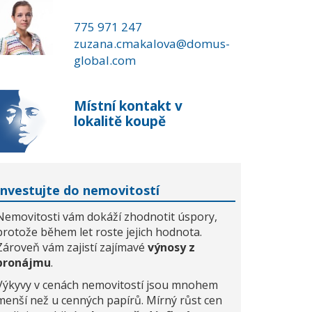
775 971 247
zuzana.cmakalova@domus-
global.com
Místní kontakt v
lokalitě koupě
Investujte do nemovitostí
Nemovitosti vám dokáží zhodnotit úspory,
protože během let roste jejich hodnota.
Zároveň vám zajistí zajímavé
výnosy z
pronájmu
.
Výkyvy v cenách nemovitostí jsou mnohem
menší než u cenných papírů. Mírný růst cen