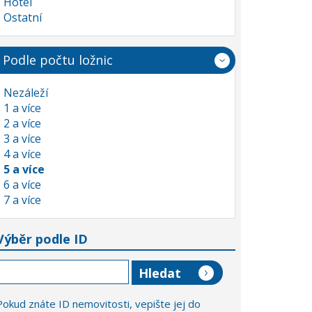
Hotel
Ostatní
Podle počtu ložnic
Nezáleží
1 a více
2 a více
3 a více
4 a více
5 a více
6 a více
7 a více
Výběr podle ID
Pokud znáte ID nemovitosti, vepište jej do