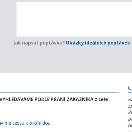
Jak napsat poptávku?
Ukázky ideálních poptávek
C
 VYHLEDÁVÁME PODLE PŘÁNÍ ZÁKAZNÍKA z celé
R
s
Z
p
víme cestu k prohlídce
d
t