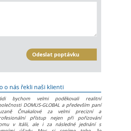
o o nás řekli naši klienti
ádi bychom velmi poděkovali realitní
polečnosti DOMUS-GLOBAL a především paní
uzaně Čmakalové za velmi precizní a
rofesionální přístup nejen při pořizování
omu v Itálii, ale i za následné jednání s
amními úřady. Moc si ceníme toho, že