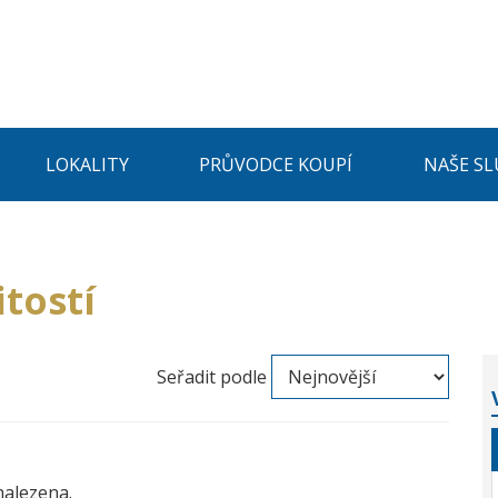
LOKALITY
PRŮVODCE KOUPÍ
NAŠE SL
tostí
Seřadit podle
nalezena.