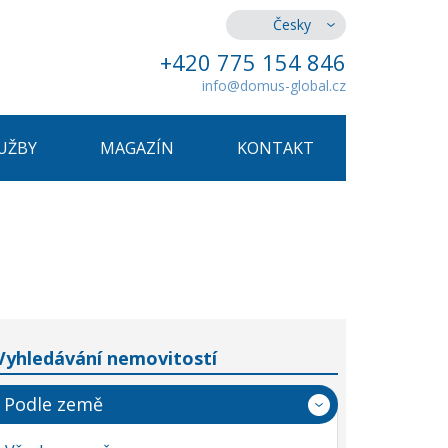
Česky
+420 775 154 846
info@domus-global.cz
UŽBY
MAGAZÍN
KONTAKT
Vyhledávání nemovitostí
Podle země