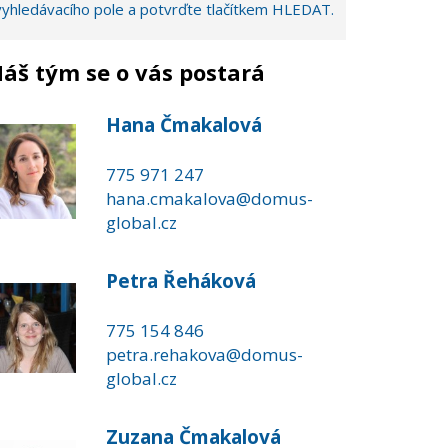
vyhledávacího pole a potvrďte tlačítkem HLEDAT.
áš tým se o vás postará
Hana Čmakalová
775 971 247
hana.cmakalova@domus-
global.cz
Petra Řeháková
775 154 846
petra.rehakova@domus-
global.cz
Zuzana Čmakalová