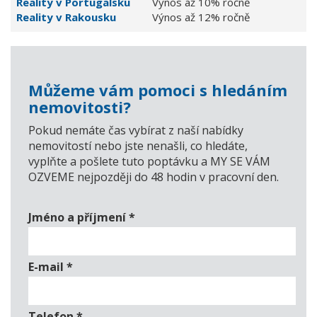
Reality v Portugalsku
Výnos až 10% ročně
Reality v Rakousku
Výnos až 12% ročně
Můžeme vám pomoci s hledáním
nemovitosti?
Pokud nemáte čas vybírat z naší nabídky
nemovitostí nebo jste nenašli, co hledáte,
vyplňte a pošlete tuto poptávku a MY SE VÁM
OZVEME nejpozději do 48 hodin v pracovní den.
Jméno a příjmení
*
E-mail
*
Telefon
*