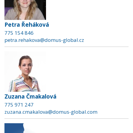
Petra Řeháková
775 154 846
petra.rehakova@domus-global.cz
Zuzana Čmakalová
775 971 247
zuzana.cmakalova@domus-global.com