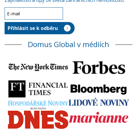
Zajímavosti a tipy ze světa zahraničních nemovitostí.
Domus Global v médiích