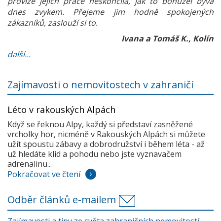
provize jejich práce neskončila, jak to bohužel bývá
dnes zvykem. Přejeme jim hodně spokojených
zákazníků, zaslouží si to.
Ivana a Tomáš K., Kolín
další...
Zajímavosti o nemovitostech v zahraničí
Léto v rakouských Alpách
Když se řeknou Alpy, každý si představí zasněžené
vrcholky hor, nicméně v Rakouských Alpách si můžete
užít spoustu zábavy a dobrodružství i během léta - až
už hledáte klid a pohodu nebo jste vyznavačem
adrenalinu...
Pokračovat ve čtení
Odběr článků e-mailem