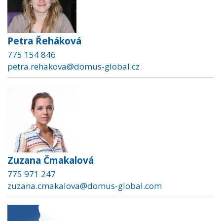
Petra Řeháková
775 154 846
petra.rehakova@domus-global.cz
Zuzana Čmakalová
775 971 247
zuzana.cmakalova@domus-global.com