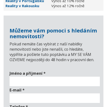
Reality v Portugalsku
Výnos až 10% ročně
Reality v Rakousku
Výnos až 12% ročně
Můžeme vám pomoci s hledáním
nemovitosti?
Pokud nemáte čas vybírat z naší nabídky
nemovitostí nebo jste nenašli, co hledáte,
vyplňte a pošlete tuto poptávku a MY SE VÁM
OZVEME nejpozději do 48 hodin v pracovní den.
Jméno a příjmení
*
E-mail
*
Telefon
*