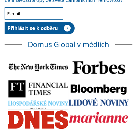
Zajímavosti a tipy ze světa zahraničních nemovitostí.
Domus Global v médiích