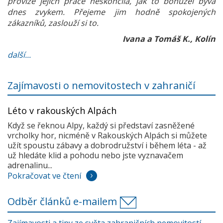
provize jejich práce neskončila, jak to bohužel bývá
dnes zvykem. Přejeme jim hodně spokojených
zákazníků, zaslouží si to.
Ivana a Tomáš K., Kolín
další...
Zajímavosti o nemovitostech v zahraničí
Léto v rakouských Alpách
Když se řeknou Alpy, každý si představí zasněžené
vrcholky hor, nicméně v Rakouských Alpách si můžete
užít spoustu zábavy a dobrodružství i během léta - až
už hledáte klid a pohodu nebo jste vyznavačem
adrenalinu...
Pokračovat ve čtení
Odběr článků e-mailem