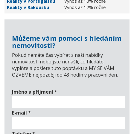
Reality v Portugalsku
Výnos až 10% ročně
Reality v Rakousku
Výnos až 12% ročně
Můžeme vám pomoci s hledáním
nemovitosti?
Pokud nemáte čas vybírat z naší nabídky
nemovitostí nebo jste nenašli, co hledáte,
vyplňte a pošlete tuto poptávku a MY SE VÁM
OZVEME nejpozději do 48 hodin v pracovní den.
Jméno a příjmení
*
E-mail
*
Telefon
*