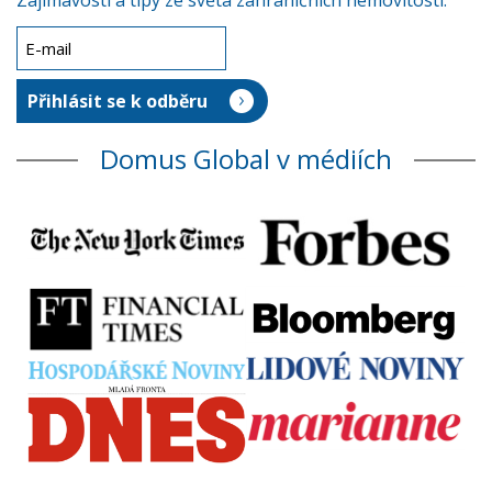
Zajímavosti a tipy ze světa zahraničních nemovitostí.
Domus Global v médiích