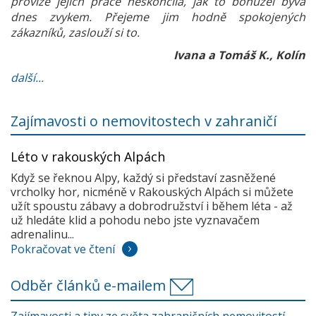
provize jejich práce neskončila, jak to bohužel bývá
dnes zvykem. Přejeme jim hodně spokojených
zákazníků, zaslouží si to.
Ivana a Tomáš K., Kolín
další...
Zajímavosti o nemovitostech v zahraničí
Léto v rakouských Alpách
Když se řeknou Alpy, každý si představí zasněžené
vrcholky hor, nicméně v Rakouských Alpách si můžete
užít spoustu zábavy a dobrodružství i během léta - až
už hledáte klid a pohodu nebo jste vyznavačem
adrenalinu...
Pokračovat ve čtení
Odběr článků e-mailem