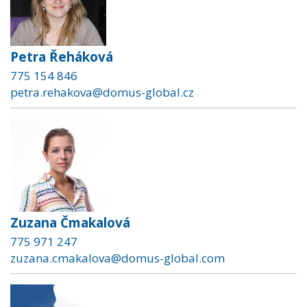
Petra Řeháková
775 154 846
petra.rehakova@domus-global.cz
Zuzana Čmakalová
775 971 247
zuzana.cmakalova@domus-global.com