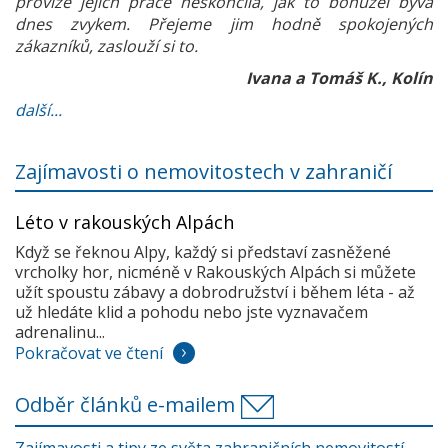
provize jejich práce neskončila, jak to bohužel bývá
dnes zvykem. Přejeme jim hodně spokojených
zákazníků, zaslouží si to.
Ivana a Tomáš K., Kolín
další...
Zajímavosti o nemovitostech v zahraničí
Léto v rakouských Alpách
Když se řeknou Alpy, každý si představí zasněžené
vrcholky hor, nicméně v Rakouských Alpách si můžete
užít spoustu zábavy a dobrodružství i během léta - až
už hledáte klid a pohodu nebo jste vyznavačem
adrenalinu...
Pokračovat ve čtení
Odběr článků e-mailem