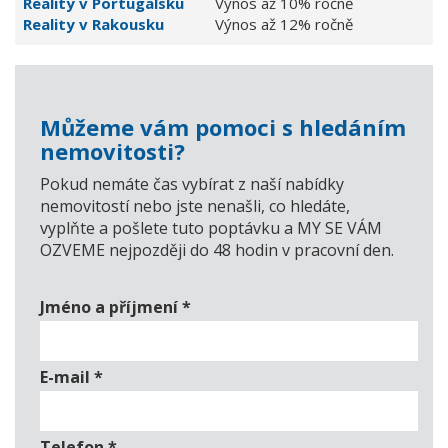
Reality v Portugalsku
Výnos až 10% ročně
Reality v Rakousku
Výnos až 12% ročně
Můžeme vám pomoci s hledáním
nemovitosti?
Pokud nemáte čas vybírat z naší nabídky
nemovitostí nebo jste nenašli, co hledáte,
vyplňte a pošlete tuto poptávku a MY SE VÁM
OZVEME nejpozději do 48 hodin v pracovní den.
Jméno a příjmení
*
E-mail
*
Telefon
*