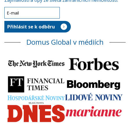
Zajímavosti a tipy ze světa zahraničních nemovitostí.
Domus Global v médiích