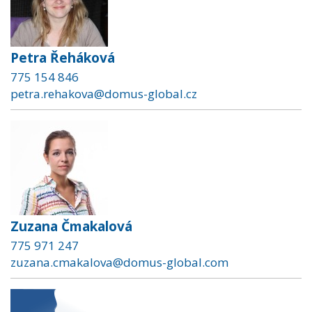
Petra Řeháková
775 154 846
petra.rehakova@domus-global.cz
Zuzana Čmakalová
775 971 247
zuzana.cmakalova@domus-global.com