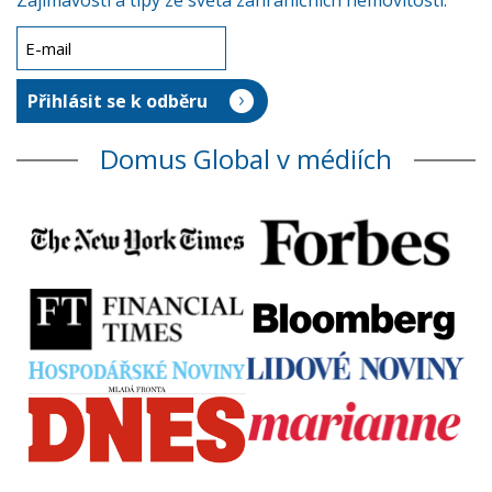
Zajímavosti a tipy ze světa zahraničních nemovitostí.
Domus Global v médiích