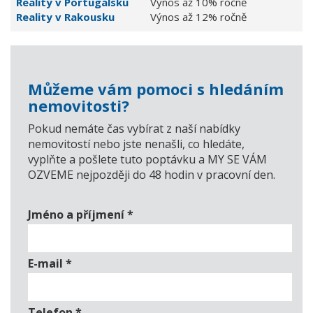
Reality v Portugalsku
Výnos až 10% ročně
Reality v Rakousku
Výnos až 12% ročně
Můžeme vám pomoci s hledáním
nemovitosti?
Pokud nemáte čas vybírat z naší nabídky
nemovitostí nebo jste nenašli, co hledáte,
vyplňte a pošlete tuto poptávku a MY SE VÁM
OZVEME nejpozději do 48 hodin v pracovní den.
Jméno a příjmení
*
E-mail
*
Telefon
*