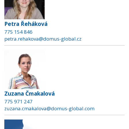
Petra Řeháková
775 154 846
petra.rehakova@domus-global.cz
Zuzana Čmakalová
775 971 247
zuzana.cmakalova@domus-global.com