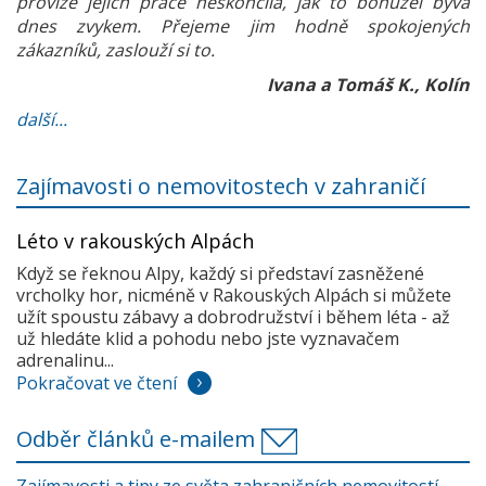
provize jejich práce neskončila, jak to bohužel bývá
dnes zvykem. Přejeme jim hodně spokojených
zákazníků, zaslouží si to.
Ivana a Tomáš K., Kolín
další...
Zajímavosti o nemovitostech v zahraničí
Léto v rakouských Alpách
Když se řeknou Alpy, každý si představí zasněžené
vrcholky hor, nicméně v Rakouských Alpách si můžete
užít spoustu zábavy a dobrodružství i během léta - až
už hledáte klid a pohodu nebo jste vyznavačem
adrenalinu...
Pokračovat ve čtení
Odběr článků e-mailem