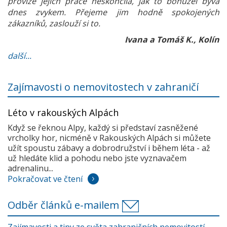
provize jejich práce neskončila, jak to bohužel bývá
dnes zvykem. Přejeme jim hodně spokojených
zákazníků, zaslouží si to.
Ivana a Tomáš K., Kolín
další...
Zajímavosti o nemovitostech v zahraničí
Léto v rakouských Alpách
Když se řeknou Alpy, každý si představí zasněžené
vrcholky hor, nicméně v Rakouských Alpách si můžete
užít spoustu zábavy a dobrodružství i během léta - až
už hledáte klid a pohodu nebo jste vyznavačem
adrenalinu...
Pokračovat ve čtení
Odběr článků e-mailem