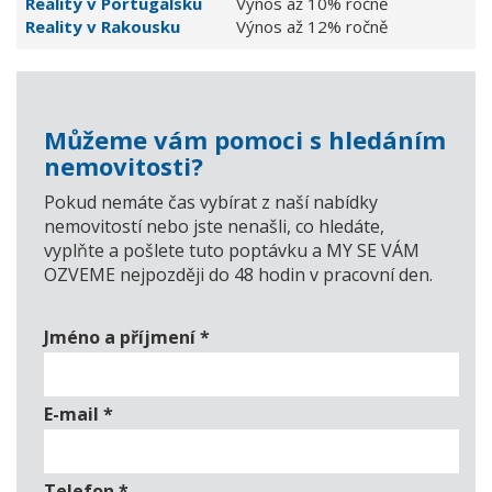
Reality v Portugalsku
Výnos až 10% ročně
Reality v Rakousku
Výnos až 12% ročně
Můžeme vám pomoci s hledáním
nemovitosti?
Pokud nemáte čas vybírat z naší nabídky
nemovitostí nebo jste nenašli, co hledáte,
vyplňte a pošlete tuto poptávku a MY SE VÁM
OZVEME nejpozději do 48 hodin v pracovní den.
Jméno a příjmení
*
E-mail
*
Telefon
*