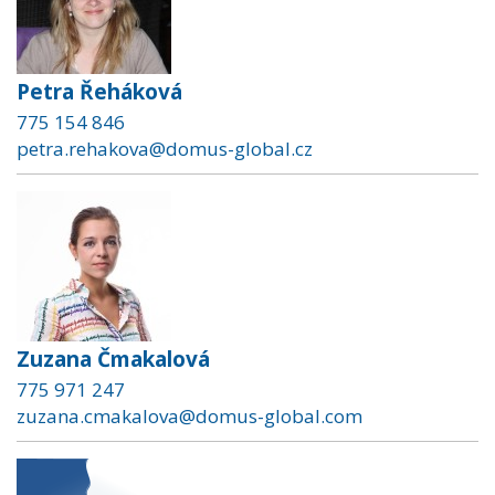
Petra Řeháková
775 154 846
petra.rehakova@domus-global.cz
Zuzana Čmakalová
775 971 247
zuzana.cmakalova@domus-global.com