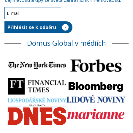
Zajímavosti a tipy ze světa zahraničních nemovitostí.
Domus Global v médiích