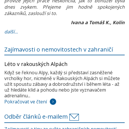
provize jejich práce neskončila, jak to bohužel bývá
dnes zvykem. Přejeme jim hodně spokojených
zákazníků, zaslouží si to.
Ivana a Tomáš K., Kolín
další...
Zajímavosti o nemovitostech v zahraničí
Léto v rakouských Alpách
Když se řeknou Alpy, každý si představí zasněžené
vrcholky hor, nicméně v Rakouských Alpách si můžete
užít spoustu zábavy a dobrodružství i během léta - až
už hledáte klid a pohodu nebo jste vyznavačem
adrenalinu...
Pokračovat ve čtení
Odběr článků e-mailem