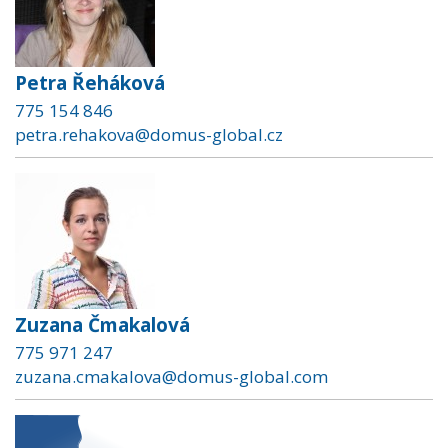
Petra Řeháková
775 154 846
petra.rehakova@domus-global.cz
Zuzana Čmakalová
775 971 247
zuzana.cmakalova@domus-global.com