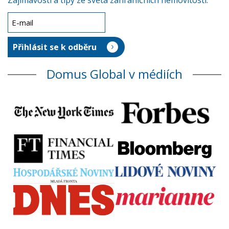
Zajímavosti a tipy ze světa zahraničních nemovitostí.
Domus Global v médiích