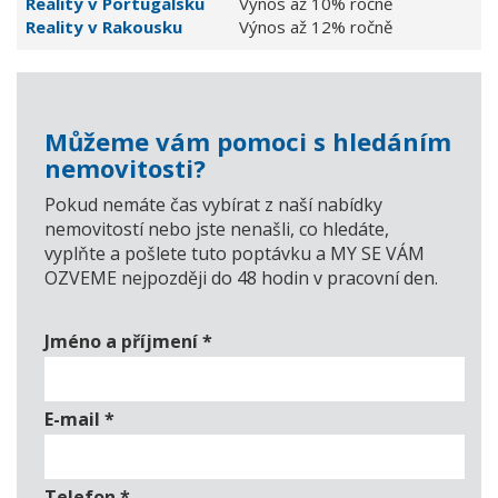
Reality v Portugalsku
Výnos až 10% ročně
Reality v Rakousku
Výnos až 12% ročně
Můžeme vám pomoci s hledáním
nemovitosti?
Pokud nemáte čas vybírat z naší nabídky
nemovitostí nebo jste nenašli, co hledáte,
vyplňte a pošlete tuto poptávku a MY SE VÁM
OZVEME nejpozději do 48 hodin v pracovní den.
Jméno a příjmení
*
E-mail
*
Telefon
*