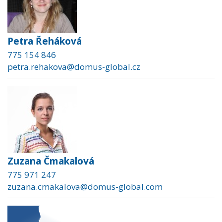
Petra Řeháková
775 154 846
petra.rehakova@domus-global.cz
Zuzana Čmakalová
775 971 247
zuzana.cmakalova@domus-global.com