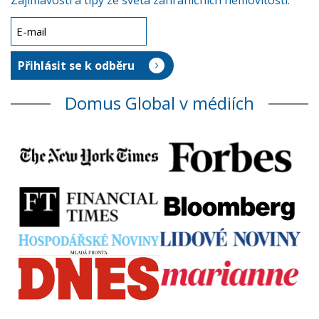
Zajímavosti a tipy ze světa zahraničních nemovitostí.
Domus Global v médiích