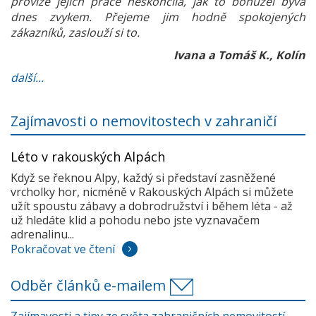
provize jejich práce neskončila, jak to bohužel bývá
dnes zvykem. Přejeme jim hodně spokojených
zákazníků, zaslouží si to.
Ivana a Tomáš K., Kolín
další...
Zajímavosti o nemovitostech v zahraničí
Léto v rakouských Alpách
Když se řeknou Alpy, každý si představí zasněžené
vrcholky hor, nicméně v Rakouských Alpách si můžete
užít spoustu zábavy a dobrodružství i během léta - až
už hledáte klid a pohodu nebo jste vyznavačem
adrenalinu...
Pokračovat ve čtení
Odběr článků e-mailem