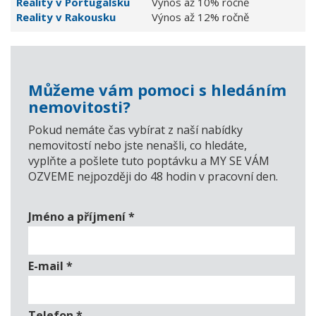
Reality v Portugalsku
Výnos až 10% ročně
Reality v Rakousku
Výnos až 12% ročně
Můžeme vám pomoci s hledáním
nemovitosti?
Pokud nemáte čas vybírat z naší nabídky
nemovitostí nebo jste nenašli, co hledáte,
vyplňte a pošlete tuto poptávku a MY SE VÁM
OZVEME nejpozději do 48 hodin v pracovní den.
Jméno a příjmení
*
E-mail
*
Telefon
*