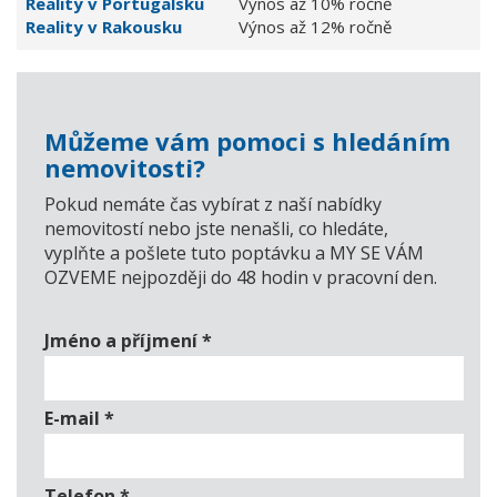
Reality v Portugalsku
Výnos až 10% ročně
Reality v Rakousku
Výnos až 12% ročně
Můžeme vám pomoci s hledáním
nemovitosti?
Pokud nemáte čas vybírat z naší nabídky
nemovitostí nebo jste nenašli, co hledáte,
vyplňte a pošlete tuto poptávku a MY SE VÁM
OZVEME nejpozději do 48 hodin v pracovní den.
Jméno a příjmení
*
E-mail
*
Telefon
*