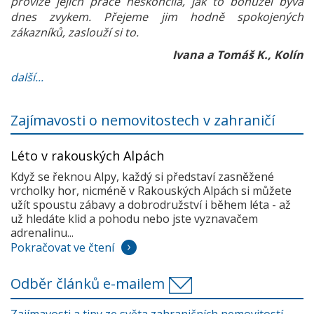
provize jejich práce neskončila, jak to bohužel bývá
dnes zvykem. Přejeme jim hodně spokojených
zákazníků, zaslouží si to.
Ivana a Tomáš K., Kolín
další...
Zajímavosti o nemovitostech v zahraničí
Léto v rakouských Alpách
Když se řeknou Alpy, každý si představí zasněžené
vrcholky hor, nicméně v Rakouských Alpách si můžete
užít spoustu zábavy a dobrodružství i během léta - až
už hledáte klid a pohodu nebo jste vyznavačem
adrenalinu...
Pokračovat ve čtení
Odběr článků e-mailem