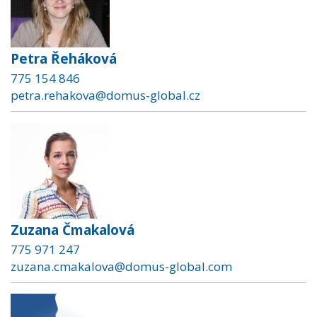
Petra Řeháková
775 154 846
petra.rehakova@domus-global.cz
Zuzana Čmakalová
775 971 247
zuzana.cmakalova@domus-global.com