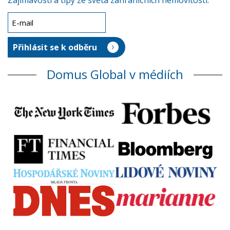
Zajímavosti a tipy ze světa zahraničních nemovitostí.
Domus Global v médiích