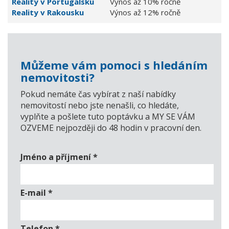
Reality v Portugalsku
Výnos až 10% ročně
Reality v Rakousku
Výnos až 12% ročně
Můžeme vám pomoci s hledáním
nemovitosti?
Pokud nemáte čas vybírat z naší nabídky
nemovitostí nebo jste nenašli, co hledáte,
vyplňte a pošlete tuto poptávku a MY SE VÁM
OZVEME nejpozději do 48 hodin v pracovní den.
Jméno a příjmení
*
E-mail
*
Telefon
*