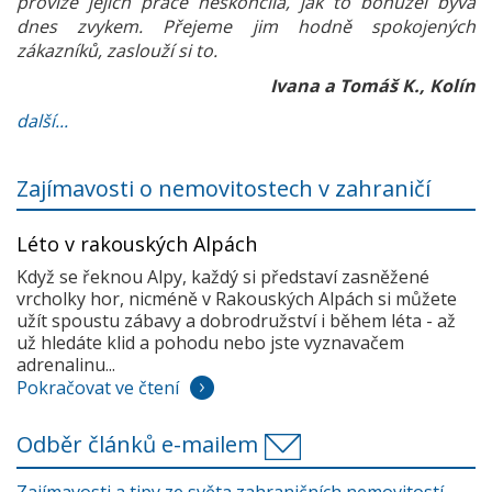
provize jejich práce neskončila, jak to bohužel bývá
dnes zvykem. Přejeme jim hodně spokojených
zákazníků, zaslouží si to.
Ivana a Tomáš K., Kolín
další...
Zajímavosti o nemovitostech v zahraničí
Léto v rakouských Alpách
Když se řeknou Alpy, každý si představí zasněžené
vrcholky hor, nicméně v Rakouských Alpách si můžete
užít spoustu zábavy a dobrodružství i během léta - až
už hledáte klid a pohodu nebo jste vyznavačem
adrenalinu...
Pokračovat ve čtení
Odběr článků e-mailem