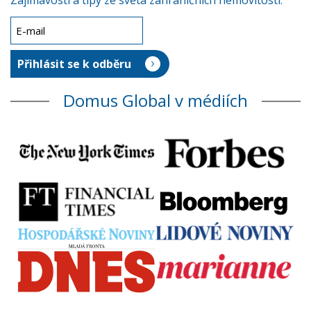
Zajímavosti a tipy ze světa zahraničních nemovitostí.
Domus Global v médiích