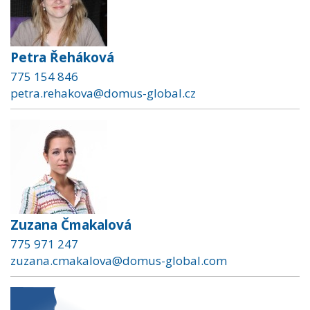
Petra Řeháková
775 154 846
petra.rehakova@domus-global.cz
Zuzana Čmakalová
775 971 247
zuzana.cmakalova@domus-global.com