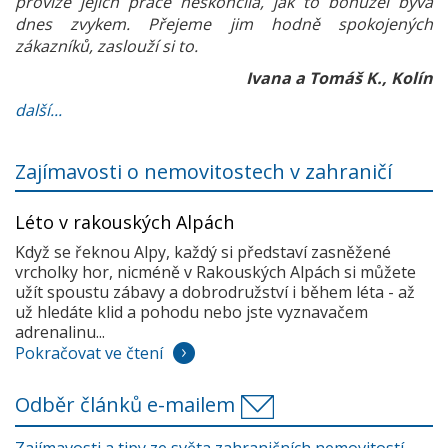
provize jejich práce neskončila, jak to bohužel bývá
dnes zvykem. Přejeme jim hodně spokojených
zákazníků, zaslouží si to.
Ivana a Tomáš K., Kolín
další...
Zajímavosti o nemovitostech v zahraničí
Léto v rakouských Alpách
Když se řeknou Alpy, každý si představí zasněžené
vrcholky hor, nicméně v Rakouských Alpách si můžete
užít spoustu zábavy a dobrodružství i během léta - až
už hledáte klid a pohodu nebo jste vyznavačem
adrenalinu...
Pokračovat ve čtení
Odběr článků e-mailem