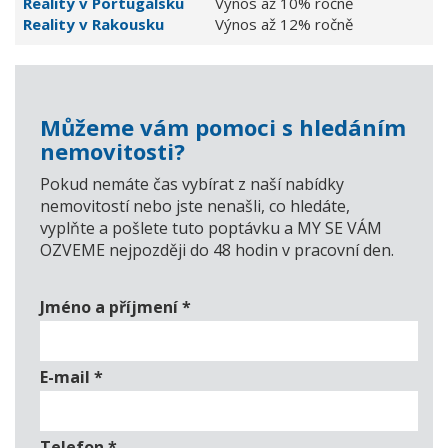
Reality v Portugalsku
Výnos až 10% ročně
Reality v Rakousku
Výnos až 12% ročně
Můžeme vám pomoci s hledáním
nemovitosti?
Pokud nemáte čas vybírat z naší nabídky
nemovitostí nebo jste nenašli, co hledáte,
vyplňte a pošlete tuto poptávku a MY SE VÁM
OZVEME nejpozději do 48 hodin v pracovní den.
Jméno a příjmení
*
E-mail
*
Telefon
*