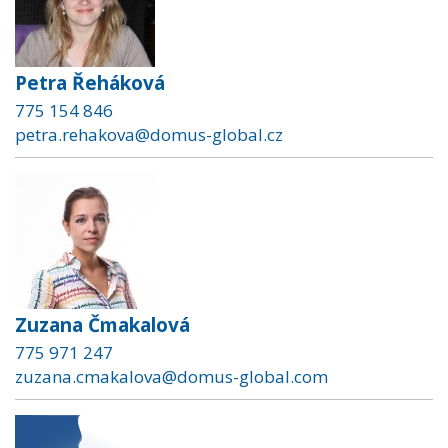
Petra Řeháková
775 154 846
petra.rehakova@domus-global.cz
Zuzana Čmakalová
775 971 247
zuzana.cmakalova@domus-global.com