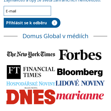
Zajímavosti a tipy ze světa zahraničních nemovitostí.
Domus Global v médiích